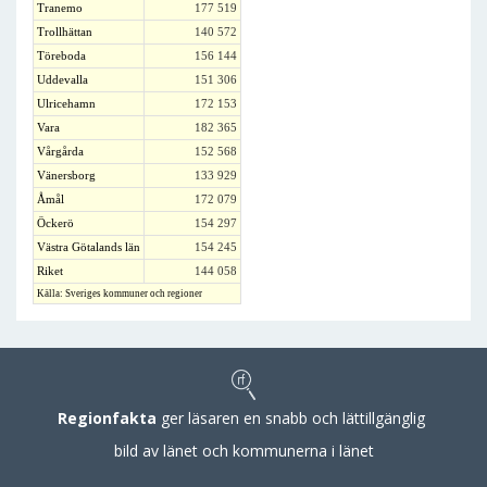
Tranemo
177 519
Trollhättan
140 572
Töreboda
156 144
Uddevalla
151 306
Ulricehamn
172 153
Vara
182 365
Vårgårda
152 568
Vänersborg
133 929
Åmål
172 079
Öckerö
154 297
Västra Götalands län
154 245
Riket
144 058
Källa: Sveriges kommuner och regioner
Regionfakta
ger läsaren en snabb och lättillgänglig
bild av länet och kommunerna i länet