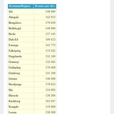
Kommun/Region
Kronor per elev
Ale
148 689
Alingsås
142 923
Bengtsfors
179 639
Bollebygd
140 896
Borås
137 245
Dals-Ed
199 023
Essunga
141 773
Falköping
174 202
Färgelanda
152 100
Grästorp
132 062
Gullspång
178 468
Göteborg
131 268
Götene
140 098
Herrljunga
178 823
Hjo
154 983
Härryda
130 584
Karlsborg
162 947
Kungälv
119 608
Lerum
130 008