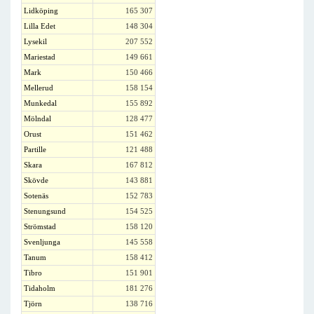
Lidköping
165 307
Lilla Edet
148 304
Lysekil
207 552
Mariestad
149 661
Mark
150 466
Mellerud
158 154
Munkedal
155 892
Mölndal
128 477
Orust
151 462
Partille
121 488
Skara
167 812
Skövde
143 881
Sotenäs
152 783
Stenungsund
154 525
Strömstad
158 120
Svenljunga
145 558
Tanum
158 412
Tibro
151 901
Tidaholm
181 276
Tjörn
138 716