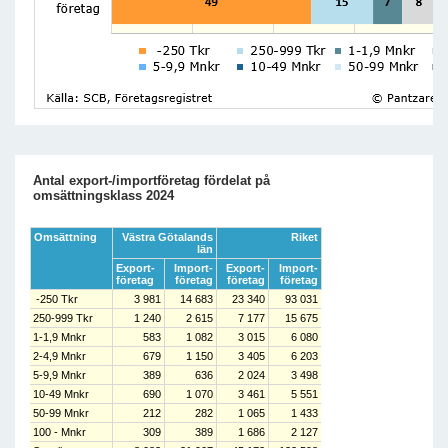
Antal export-/importföretag fördelat på
omsättningsklass 2024
Omsättning
Västra Götalands
Riket
län
Export-
Import-
Export-
Import-
företag
företag
företag
företag
-250 Tkr
3 981
14 683
23 340
93 031
250-999 Tkr
1 240
2 615
7 177
15 675
1-1,9 Mnkr
583
1 082
3 015
6 080
2-4,9 Mnkr
679
1 150
3 405
6 203
5-9,9 Mnkr
389
636
2 024
3 498
10-49 Mnkr
690
1 070
3 461
5 551
50-99 Mnkr
212
282
1 065
1 433
100 - Mnkr
309
389
1 686
2 127