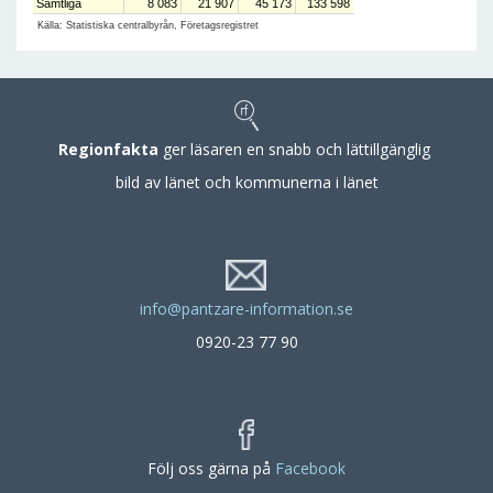
Samtliga
8 083
21 907
45 173
133 598
Källa: Statistiska centralbyrån, Företagsregistret
Regionfakta
ger läsaren en snabb och lättillgänglig
bild av länet och kommunerna i länet
info@pantzare-information.se
0920-23 77 90
Följ oss gärna på
Facebook