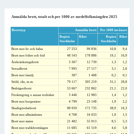
Anmälda brott, totalt och per 1000 av medelfolkmängden 2025
Brottstyp
Anmälda brott
Per 1000 invånare
Region
Riket
Region
Riket
Stockholm
Stockholm
Brott mot liv och hälsa
27 553
99 836
10,8
9,4
Brott mot frihet och frid
48 543
178 886
19,1
16,9
Ärekränkningsbrott
3 367
12 739
1,3
1,2
Sexualbrott
7 995
27 117
3,1
2,6
Brott mot familj
387
1 468
0,2
0,1
Stöld, rån, m.m.
79 117
305 219
31,1
28,8
Bedrägeribrott
53 667
232 862
21,1
22,0
Förskingring o annan trolöshet
3 446
12 983
1,4
1,2
Brott mot borgenärer
4 799
23 148
1,9
2,2
Skadegörelsebrott
98 959
172 735
38,9
16,3
Brott mot allmänheten
4 708
16 033
1,9
1,5
Brott mot staten
21 482
55 913
8,5
5,3
Brott mot trafikbrottslagen
11 685
61 519
4,6
5,8