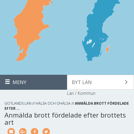
MENY
BYT LÄN
Län / Kommun
GOTLANDS LÄN
//
HÄLSA OCH OHÄLSA
//
ANMÄLDA BROTT FÖRDELADE
EFTER …
Anmälda brott fördelade efter brottets
art