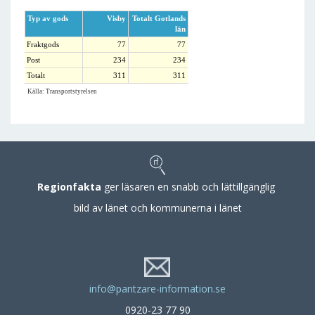
Typ av gods
Visby
Totalt Gotlands
län
Fraktgods
77
77
Post
234
234
Totalt
311
311
Källa: Transportstyrelsen
Regionfakta
ger läsaren en snabb och lättillgänglig
bild av länet och kommunerna i länet
info@pantzare-information.se
0920-23 77 90