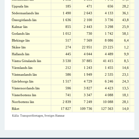
Uppsala län
185
471
656
28,2
Södermanlands län
1 490
2 643
4 133
36,1
Östergötlands län
1 636
2 100
3 736
43,8
Kalmar län
855
2 443
3 298
25,9
Gotlands län
1 012
730
1 742
58,1
Blekinge län
517
7 569
8 086
6,4
Skåne län
274
22 951
23 225
1,2
Hallands län
445
4 044
4 489
9,9
Västra Götalands län
3 530
37 885
41 415
8,5
Värmlands län
212
1 243
1 455
14,6
Västmanlands län
586
1 949
2 535
23,1
Gävleborgs län
1 517
4 729
6 246
24,3
Västernorrlands län
596
3 827
4 423
13,5
Västerbottens län
741
3 347
4 088
18,1
Norrbottens län
2 839
7 249
10 088
28,1
Riket
17 827
109 736
127 563
14,0
Källa: Transportföretagen, Sveriges Hamnar