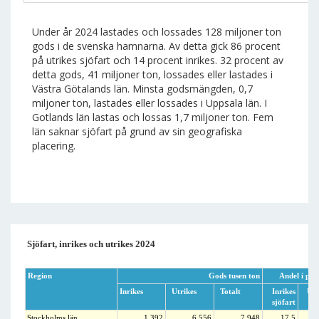
Under år 2024 lastades och lossades 128 miljoner ton
gods i de svenska hamnarna. Av detta gick 86 procent
på utrikes sjöfart och 14 procent inrikes. 32 procent av
detta gods, 41 miljoner ton, lossades eller lastades i
Västra Götalands län. Minsta godsmängden, 0,7
miljoner ton, lastades eller lossades i Uppsala län. I
Gotlands län lastas och lossas 1,7 miljoner ton. Fem
län saknar sjöfart på grund av sin geografiska
placering.
Sjöfart, inrikes och utrikes 2024
Region
Gods tusen ton
Andel i pro
Inrikes
Utrikes
Totalt
Inrikes
Utr
sjöfart
sjö
Stockholms län
1 392
6 556
7 948
17,5