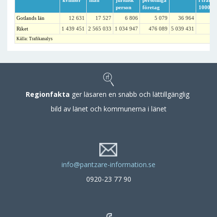
kvinnor
män
juridisk
personliga
i trafik
person
företag
1000 in
Gotlands län
12 631
17 527
6 806
5 079
36 964
Riket
1 439 451
2 565 033
1 034 947
476 089
5 039 431
Källa: Trafikanalys
Regionfakta
ger läsaren en snabb och lättillgänglig
bild av länet och kommunerna i länet
info@pantzare-information.se
0920-23 77 90