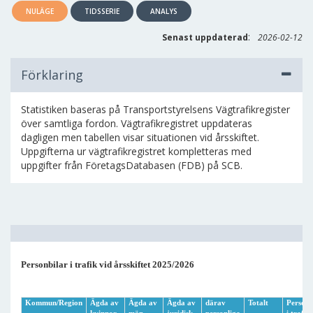
NULÄGE
TIDSSERIE
ANALYS
:
Senast uppdaterad
2026-02-12
Förklaring
Statistiken baseras på Transportstyrelsens Vägtrafikregister
över samtliga fordon. Vägtrafikregistret uppdateras
dagligen men tabellen visar situationen vid årsskiftet.
Uppgifterna ur vägtrafikregistret kompletteras med
uppgifter från FöretagsDatabasen (FDB) på SCB.
Personbilar i trafik vid årsskiftet 2025/2026
Kommun/Region
Ägda av
Ägda av
Ägda av
därav
Totalt
Personb