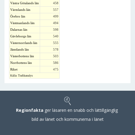
Västra Götalands län
458
Värmlands län
557
Örebro län
499
Västmanlands län
494
Dalarnas län
598
Gävleborgs län
540
Västernorrlands län
555
Jämtlands län
578
Västerbottens län
503
Norrbottens län
586
Riket
475
Källa: Trafikanalys
Regionfakta
ger läsaren en snabb och lättillgänglig
bild av länet och kommunerna i länet