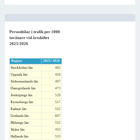
Personbilar i trafik per 1000
invånare vid årsskiftet
2025/2026
Region
2025/ 2026
Stockholms län
402
Uppsala län
426
Södermanlands län
497
Östergötlands län
473
Jönköpings län
528
Kronobergs län
517
Kalmar län
552
Gotlands län
607
Blekinge län
552
Skåne län
455
Hallands län
533