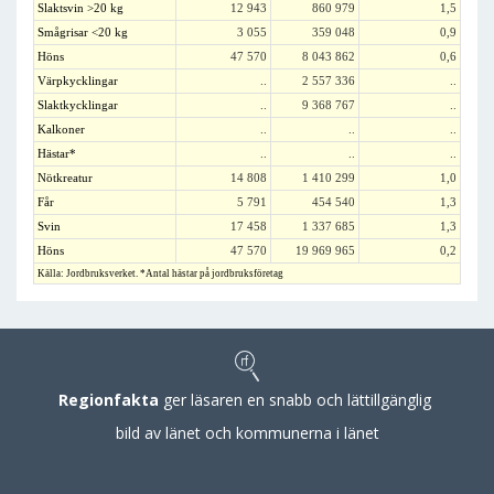
Slaktsvin >20 kg
12 943
860 979
1,5
Smågrisar <20 kg
3 055
359 048
0,9
Höns
47 570
8 043 862
0,6
Värpkycklingar
..
2 557 336
..
Slaktkycklingar
..
9 368 767
..
Kalkoner
..
..
..
Hästar*
..
..
..
Nötkreatur
14 808
1 410 299
1,0
Får
5 791
454 540
1,3
Svin
17 458
1 337 685
1,3
Höns
47 570
19 969 965
0,2
Källa: Jordbruksverket. *Antal hästar på jordbruksföretag
Regionfakta
ger läsaren en snabb och lättillgänglig
bild av länet och kommunerna i länet