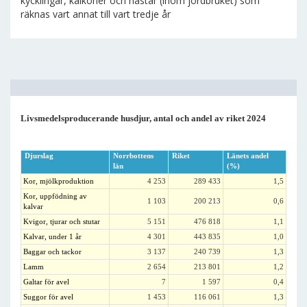
kycklingar, kalkoner och hästar (inom jordbruket) som
räknas vart annat till vart tredje år
Livsmedelsproducerande husdjur, antal och andel av riket 2024
Djurslag
Norrbottens
Riket
Länets andel
län
(%)
Kor, mjölkproduktion
4 253
289 433
1,5
Kor, uppfödning av
1 103
200 213
0,6
kalvar
Kvigor, tjurar och stutar
5 151
476 818
1,1
Kalvar, under 1 år
4 301
443 835
1,0
Baggar och tackor
3 137
240 739
1,3
Lamm
2 654
213 801
1,2
Galtar för avel
7
1 597
0,4
Suggor för avel
1 453
116 061
1,3