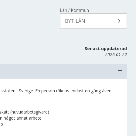
Län / Kommun
BYT LÄN
Senast uppdaterad
2026-01-22
tsställen i Sverige. En person räknas endast en gång även
-skatt (huvudarbetsgivare)
ån något annat arbete
pp