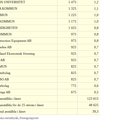
S UNIVERSITET
1 475
1,2
A KOMMUN
1 325
1,1
MMUN
1 225
1,0
 KOMMUN
1 175
1,0
NDIGHETEN
1 025
0,8
KOMMUN
975
0,8
truction Equipment AB
975
0,8
weden AB
925
0,7
and Ekonomisk förening
925
0,7
 AB
925
0,7
MUN
825
0,7
tiebolag
825
0,7
SO AB
825
0,7
iebolag
775
0,6
rige AB
675
0,5
anställda i länet
123 615
 anställda för de 25 största i länet
48 625
al anställda i länet
39,3
iska centralbyrån, Företagsregistret