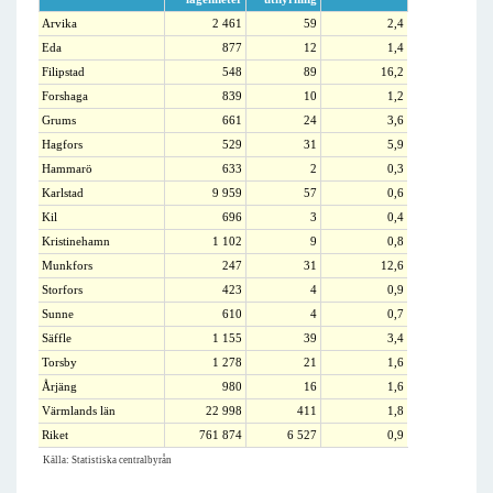
Arvika
2 461
59
2,4
Eda
877
12
1,4
Filipstad
548
89
16,2
Forshaga
839
10
1,2
Grums
661
24
3,6
Hagfors
529
31
5,9
Hammarö
633
2
0,3
Karlstad
9 959
57
0,6
Kil
696
3
0,4
Kristinehamn
1 102
9
0,8
Munkfors
247
31
12,6
Storfors
423
4
0,9
Sunne
610
4
0,7
Säffle
1 155
39
3,4
Torsby
1 278
21
1,6
Årjäng
980
16
1,6
Värmlands län
22 998
411
1,8
Riket
761 874
6 527
0,9
Källa: Statistiska centralbyrån