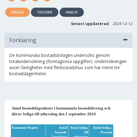
NULÄGE
TIDSSERIE
ANALYS
:
Senast uppdaterad
2024-12-12
Förklaring
De kommunala bostadsbolagen undersöks genom
totalundersökning (företagsvisa uppgifter). Undersökningen
avser fastigheter med flerbostadshus som har minst tre
bostadslägenheter.
Antal bostadslägenheter i kommunala bostadsföretag och
därav lediga till uthyrning den 1 september 2024
Kommun/ Region
Antal
Antal lediga
Andel lediga.
bostads-
till
Procent
lägenheter
uthyrning