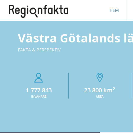
HEM
Västra Götalands l
FAKTA & PERSPEKTIV
2
1 777 843
23 800 km
INVÅNARE
AREA