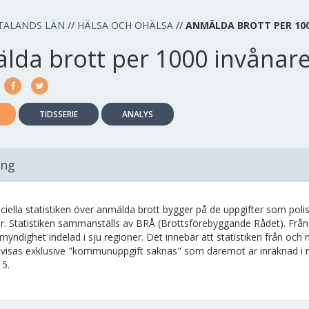
TALANDS LÄN
//
HÄLSA OCH OHÄLSA
//
ANMÄLDA BROTT PER 10
lda brott per 1000 invånar
TIDSSERIE
ANALYS
ing
iciella statistiken över anmälda brott bygger på de uppgifter som pol
r. Statistiken sammanställs av BRÅ (Brottsförebyggande Rådet). Frå
myndighet indelad i sju regioner. Det innebär att statistiken från och
visas exklusive "kommunuppgift saknas" som däremot är inräknad i rike
15.