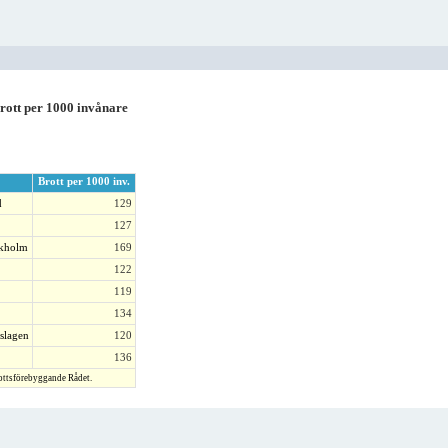
ott per 1000 invånare
Brott per 1000 inv.
d
129
127
ckholm
169
122
119
134
slagen
120
136
ottsförebyggande Rådet.