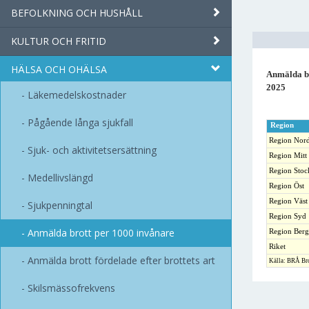
BEFOLKNING OCH HUSHÅLL
KULTUR OCH FRITID
HÄLSA OCH OHÄLSA
Anmälda br
2025
Läkemedelskostnader
Pågående långa sjukfall
Region
Region Nor
Sjuk- och aktivitetsersättning
Region Mitt
Region Sto
Medellivslängd
Region Öst
Region Väst
Sjukpenningtal
Region Syd
Anmälda brott per 1000 invånare
Region Berg
Riket
Anmälda brott fördelade efter brottets art
Källa: BRÅ Br
Skilsmässofrekvens