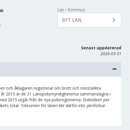
Län / Kommun
00
BYT LÄN
e
Senast uppdaterad
2026-03-31
isen och åklagaren registrerar om brott och misstänkta
n år 2015 är de 21 Länspolismyndigheterna sammanslagna i
 med 2015 utgår från de nya polisregionerna. Statistiken per
ts total. Tidsserien för länen blir därför inte jämförbar