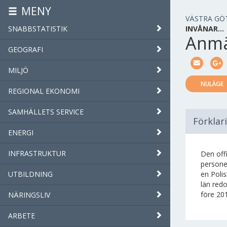
MENY
VÄSTRA GÖ
SNABBSTATISTIK
INVÅNAR…
Anmä
GEOGRAFI
MILJÖ
NULÄGE
REGIONAL EKONOMI
SAMHÄLLETS SERVICE
Förklar
ENERGI
INFRASTRUKTUR
Den off
persone
UTBILDNING
en Polis
län redo
före 20
NÄRINGSLIV
ARBETE