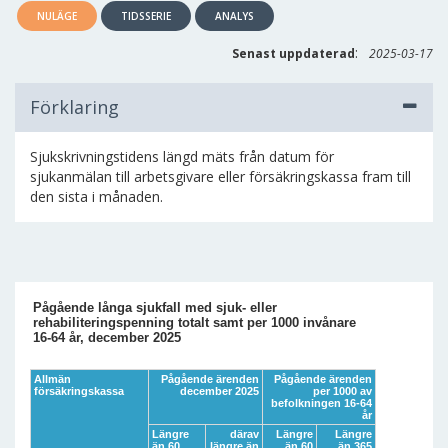
NULÄGE
TIDSSERIE
ANALYS
:
Senast uppdaterad
2025-03-17
Förklaring
Sjukskrivningstidens längd mäts från datum för
sjukanmälan till arbetsgivare eller försäkringskassa fram till
den sista i månaden.
Pågående långa sjukfall med sjuk- eller
rehabiliteringspenning totalt samt per 1000 invånare
16-64 år, december 2025
Allmän
Pågående ärenden
Pågående ärenden
försäkringskassa
december 2025
per 1000 av
befolkningen 16-64
år
Längre
därav
Längre
Längre
än 60
längre än
än 60
än 365