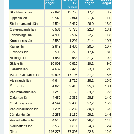
dagar
365
dagar
dagar
dagar
Stockholms län
27 894
13 758
17,7
8,7
Uppsala län
5 543
2 844
21,4
11,0
Södermanlands län
4 524
2 417
26,0
13,9
Östergötlands län
6 581
3 770
22,8
13,1
Jönköpings län
4 995
2 592
22,7
11,8
Kronobergs län
2 589
1 291
21,4
10,7
Kalmar län
2 849
1 486
20,5
10,7
Gotlands län
595
275
17,4
8,0
Blekinge län
1 981
934
21,7
10,2
Skåne län
16 909
8 625
19,2
9,8
Hallands län
4 637
2 423
23,0
12,0
Västra Götalands län
29 926
17 195
27,2
15,6
Värmlands län
4 644
2 710
28,2
16,5
Örebro län
4 629
2 418
25,0
13,1
Västmanlands län
4 245
2 155
24,2
12,3
Dalarnas län
4 452
2 331
28,5
14,9
Gävleborgs län
4 544
2 489
27,7
15,2
Västernorrlands län
4 294
2 232
30,8
16,0
Jämtlands län
2 255
1 130
29,1
14,6
Västerbottens län
4 545
2 464
26,7
14,5
Norrbottens län
3 553
1 811
24,3
12,4
Riket
146 275
77 395
22,6
12,0