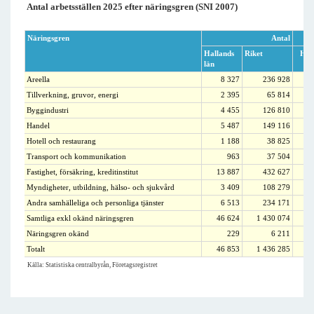
Antal arbetsställen 2025 efter näringsgren (SNI 2007)
Näringsgren
Antal
Hallands
Riket
Hal
län
Areella
8 327
236 928
Tillverkning, gruvor, energi
2 395
65 814
Byggindustri
4 455
126 810
Handel
5 487
149 116
Hotell och restaurang
1 188
38 825
Transport och kommunikation
963
37 504
Fastighet, försäkring, kreditinstitut
13 887
432 627
Myndigheter, utbildning, hälso- och sjukvård
3 409
108 279
Andra samhälleliga och personliga tjänster
6 513
234 171
Samtliga exkl okänd näringsgren
46 624
1 430 074
Näringsgren okänd
229
6 211
Totalt
46 853
1 436 285
Källa: Statistiska centralbyrån, Företagsregistret