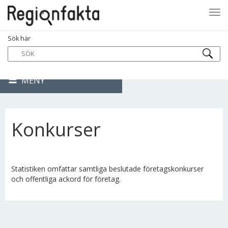
Tog
Sök här
navi
MENY
Konkurser
Statistiken omfattar samtliga beslutade företagskonkurser
och offentliga ackord för företag.