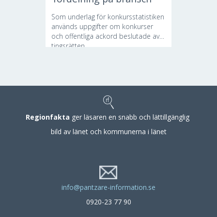
Som underlag för konkursstatistiken
används uppgifter om konkurser
och offentliga ackord beslutade av
tingsrätten....
Regionfakta
ger läsaren en snabb och lättillgänglig
bild av länet och kommunerna i länet
info@pantzare-information.se
0920-23 77 90