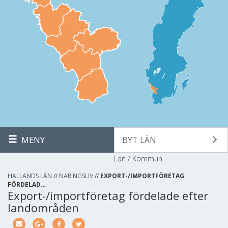
MENY
BYT LÄN
Län / Kommun
HALLANDS LÄN
//
NÄRINGSLIV
//
EXPORT-/IMPORTFÖRETAG
FÖRDELAD…
Export-/importföretag fördelade efter
landområden