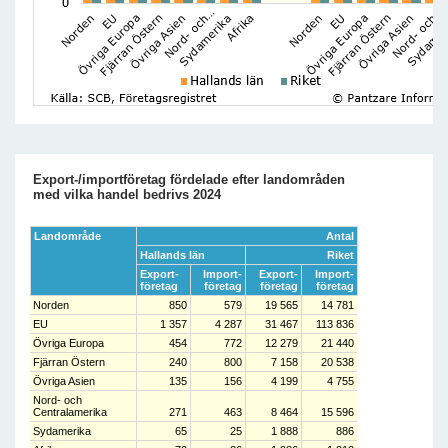
Export-/importföretag fördelade efter landområden
med vilka handel bedrivs 2024
Landområde
Antal
Hallands län
Riket
Export-
Import-
Export-
Import-
företag
företag
företag
företag
Norden
850
579
19 565
14 781
EU
1 357
4 287
31 467
113 836
Övriga Europa
454
772
12 279
21 440
Fjärran Östern
240
800
7 158
20 538
Övriga Asien
135
156
4 199
4 755
Nord- och
Centralamerika
271
463
8 464
15 596
Sydamerika
65
25
1 888
886