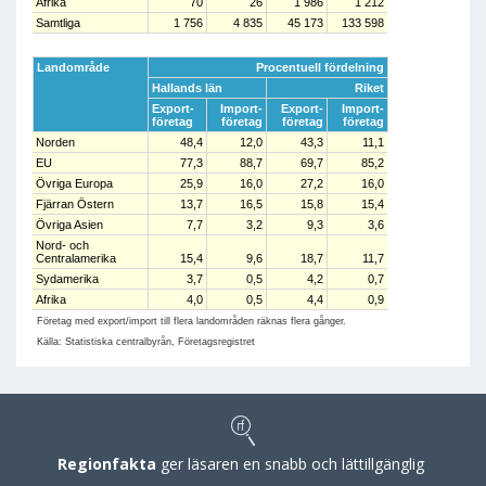
Afrika
70
26
1 986
1 212
Samtliga
1 756
4 835
45 173
133 598
Landområde
Procentuell fördelning
Hallands län
Riket
Export-
Import-
Export-
Import-
företag
företag
företag
företag
Norden
48,4
12,0
43,3
11,1
EU
77,3
88,7
69,7
85,2
Övriga Europa
25,9
16,0
27,2
16,0
Fjärran Östern
13,7
16,5
15,8
15,4
Övriga Asien
7,7
3,2
9,3
3,6
Nord- och
Centralamerika
15,4
9,6
18,7
11,7
Sydamerika
3,7
0,5
4,2
0,7
Afrika
4,0
0,5
4,4
0,9
Företag med export/import till flera landområden räknas flera gånger.
Källa: Statistiska centralbyrån, Företagsregistret
Regionfakta
ger läsaren en snabb och lättillgänglig