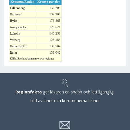
Kommun/Region
Kronor per elev
Falkenberg
130 209
Halmstad
132 208
Hylte
173 865
Kungsbacka
128 521
Laholm
145 236
Varberg
128 185
Hallands län
139 704
Riket
136 042
Källa: Sveriges kommuner och regioner
Regionfakta
ger läsaren en snabb och lättillgänglig
bild av länet och kommunerna i länet