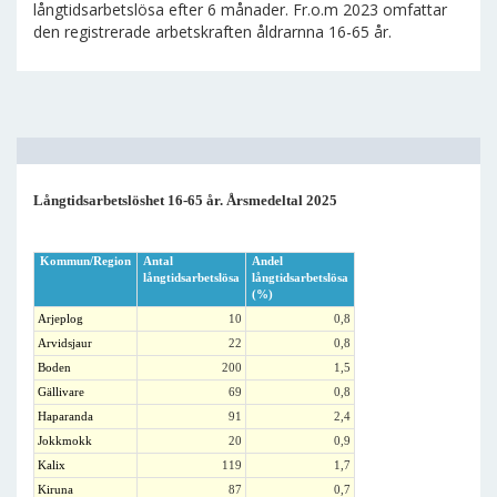
långtidsarbetslösa efter 6 månader. Fr.o.m 2023 omfattar
den registrerade arbetskraften åldrarnna 16-65 år.
Långtidsarbetslöshet 16-65 år. Årsmedeltal 2025
Kommun/Region
Antal
Andel
långtidsarbetslösa
långtidsarbetslösa
(%)
Arjeplog
10
0,8
Arvidsjaur
22
0,8
Boden
200
1,5
Gällivare
69
0,8
Haparanda
91
2,4
Jokkmokk
20
0,9
Kalix
119
1,7
Kiruna
87
0,7