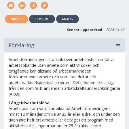
NULÄGE
TIDSSERIE
ANALYS
:
Senast uppdaterad
2026-01-19
Förklaring
Arbetsförmedlingens statistik över arbetslöshet omfattar
arbetssökande utan arbete som aktivt söker och
omgående kan tillträda på arbetsmarknaden
förekommande arbete och som inte deltar i ett
arbetsmarknadspolitiskt program. Definitionen skiljer sig
från den som SCB använder i arbetskraftsundersökningarna
(AKU).
Långtidsarbetslösa.
Arbetslösa som varit anmälda på Arbetsförmedlingen i
minst 12 månader om de är 25 år eller äldre, och under den
tiden inte haft ett arbete eller deltagit i ett program med
aktivitetsstöd. Ungdomar under 25 år räknas som