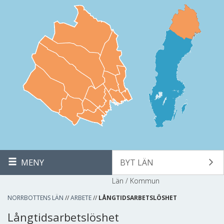
MENY
BYT LÄN
Län / Kommun
NORRBOTTENS LÄN
//
ARBETE
//
LÅNGTIDSARBETSLÖSHET
Långtidsarbetslöshet