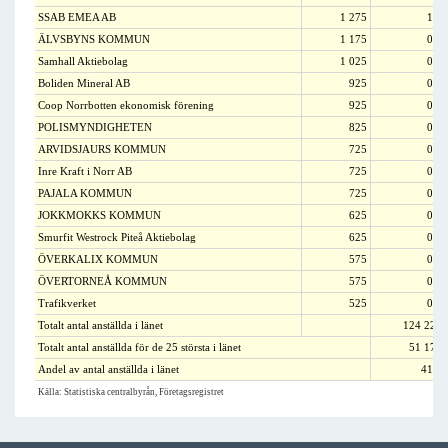
SSAB EMEA AB
1 275
1,0
ÄLVSBYNS KOMMUN
1 175
0,9
Samhall Aktiebolag
1 025
0,8
Boliden Mineral AB
925
0,7
Coop Norrbotten ekonomisk förening
925
0,7
POLISMYNDIGHETEN
825
0,7
ARVIDSJAURS KOMMUN
725
0,6
Inre Kraft i Norr AB
725
0,6
PAJALA KOMMUN
725
0,6
JOKKMOKKS KOMMUN
625
0,5
Smurfit Westrock Piteå Aktiebolag
625
0,5
ÖVERKALIX KOMMUN
575
0,5
ÖVERTORNEÅ KOMMUN
575
0,5
Trafikverket
525
0,4
Totalt antal anställda i länet
124 222
Totalt antal anställda för de 25 största i länet
51 175
Andel av antal anställda i länet
41,2
Källa: Statistiska centralbyrån, Företagsregistret