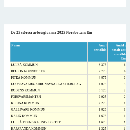
De 25 största arbetsgivarna 2025 Norrbottens län
Namn
Antal
Andel av
anställda
totalt antal
anställda i
länet
LULEÅ KOMMUN
8 375
6,7
REGION NORRBOTTEN
7 775
6,3
PITEÅ KOMMUN
4 875
3,9
LUOSSAVAARA-KIIRUNAVAARA AKTIEBOLAG
4 075
3,3
BODENS KOMMUN
3 125
2,5
FÖRSVARSMAKTEN
2 925
2,4
KIRUNA KOMMUN
2 275
1,8
GÄLLIVARE KOMMUN
1 825
1,5
KALIX KOMMUN
1 675
1,3
LULEÅ TEKNISKA UNIVERSITET
1 675
1,3
HAPARANDA KOMMUN
1 325
1,1