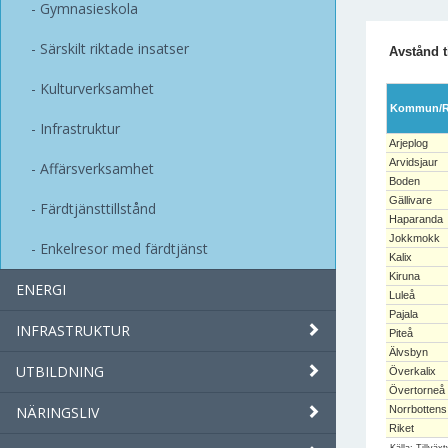
Gymnasieskola
Särskilt riktade insatser
Avstånd t
Kulturverksamhet
Kommun/R
Infrastruktur
Arjeplog
Arvidsjaur
Affärsverksamhet
Boden
Gällivare
Färdtjänsttillstånd
Haparanda
Jokkmokk
Enkelresor med färdtjänst
Kalix
Kiruna
ENERGI
Luleå
Pajala
INFRASTRUKTUR
Piteå
Älvsbyn
UTBILDNING
Överkalix
Övertorneå
NÄRINGSLIV
Norrbottens
Riket