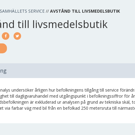
SAMHÄLLETS SERVICE
//
AVSTÅND TILL LIVSMEDELSBUTIK
nd till livsmedelsbutik
ing
analys undersöker årligen hur befolkningens tillgång till service förän
lighet till dagligvaruhandel med utgångspunkt i befolkningssiffror för år
dsbefolkningen är exkluderad ur analysen på grund av tekniska skäl, t
t via farbar väg med bil från en befolkad 250 metersruta till närmast