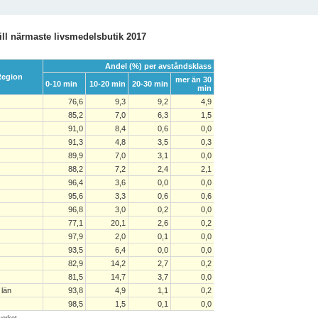
ill närmaste livsmedelsbutik 2017
Andel (%) per avståndsklass
egion
mer än 30
0-10 min
10-20 min
20-30 min
min
76,6
9,3
9,2
4,9
85,2
7,0
6,3
1,5
91,0
8,4
0,6
0,0
91,3
4,8
3,5
0,3
89,9
7,0
3,1
0,0
88,2
7,2
2,4
2,1
96,4
3,6
0,0
0,0
95,6
3,3
0,6
0,6
96,8
3,0
0,2
0,0
77,1
20,1
2,6
0,2
97,9
2,0
0,1
0,0
93,5
6,4
0,0
0,0
82,9
14,2
2,7
0,2
81,5
14,7
3,7
0,0
 län
93,8
4,9
1,1
0,2
98,5
1,5
0,1
0,0