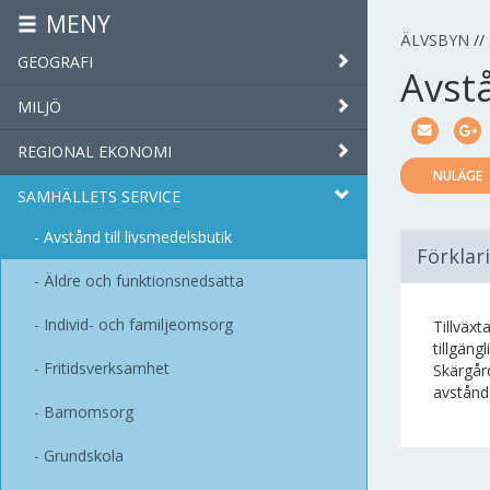
MENY
ÄLVSBYN
//
GEOGRAFI
Avstå
MILJÖ
REGIONAL EKONOMI
NULÄGE
SAMHÄLLETS SERVICE
Avstånd till livsmedelsbutik
Förklar
Äldre och funktionsnedsatta
Individ- och familjeomsorg
Tillväxt
tillgäng
Fritidsverksamhet
Skärgår
avstånde
Barnomsorg
Grundskola