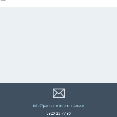
tverket
info@pantzare-information.se
0920-23 77 90