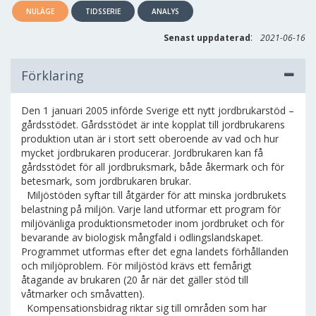
NULÄGE
TIDSSERIE
ANALYS
:
Senast uppdaterad
2021-06-16
Förklaring
Den 1 januari 2005 införde Sverige ett nytt jordbrukarstöd –
gårdsstödet. Gårdsstödet är inte kopplat till jordbrukarens
produktion utan är i stort sett oberoende av vad och hur
mycket jordbrukaren producerar. Jordbrukaren kan få
gårdsstödet för all jordbruksmark, både åkermark och för
betesmark, som jordbrukaren brukar.
Miljöstöden syftar till åtgärder för att minska jordbrukets
belastning på miljön. Varje land utformar ett program för
miljövänliga produktionsmetoder inom jordbruket och för
bevarande av biologisk mångfald i odlingslandskapet.
Programmet utformas efter det egna landets förhållanden
och miljöproblem. För miljöstöd krävs ett femårigt
åtagande av brukaren (20 år när det gäller stöd till
våtmarker och småvatten).
Kompensationsbidrag riktar sig till områden som har