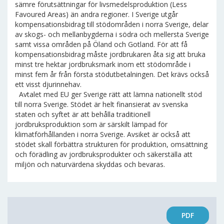
sämre förutsättningar för livsmedelsproduktion (Less
Favoured Areas) än andra regioner. I Sverige utgår
kompensationsbidrag till stödområden i norra Sverige, delar
av skogs- och mellanbygderna i södra och mellersta Sverige
samt vissa områden på Öland och Gotland. För att få
kompensationsbidrag måste jordbrukaren åta sig att bruka
minst tre hektar jordbruksmark inom ett stödområde i
minst fem år från första stödutbetalningen. Det krävs också
ett visst djurinnehav.
Avtalet med EU ger Sverige rätt att lämna nationellt stöd
till norra Sverige. Stödet är helt finansierat av svenska
staten och syftet är att behålla traditionell
jordbruksproduktion som är särskilt lämpad för
klimatförhållanden i norra Sverige. Avsiket är också att
stödet skall förbättra strukturen för produktion, omsättning
och förädling av jordbruksprodukter och säkerställa att
miljön och naturvärdena skyddas och bevaras.
PDF