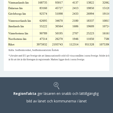
Västmanlands län
168735
93017
4137
13822
32062
Dalarnas län
83160
45727
2413
19850
15126
Gävleborgs län
92574
51098
2433
26994
19116
Västernorrlands län
62695
34670
2180
18337
10815
Jämtlands län
55222
30564
1686
19609
10724
Västerbottens län
90789
50195
2707
25223
16161
Norrbottens län
47514
26270
1946
11050
7580
Riket
3975932
2193743
112314
951328
1075390
Källa: Jordbruksverket, Jordbruksstatistisk Årsbok
*) Avtalet med EU ger Sverige rätt att lämna nationellt stöd till vissa områden i norra Sverige. Stödet är helt f
är för att det är där företagen är registrerade. Marken ligger dock i norra Sverige.
Regionfakta
ger läsaren en snabb och lättillgänglig
bild av länet och kommunerna i länet