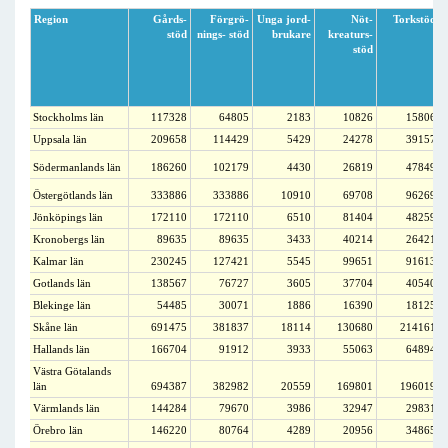
Region
Gårds-
Förgrö-
Unga jord-
Nöt-
Torkstöd
stöd
nings- stöd
brukare
kreaturs-
stöd
Stockholms län
117328
64805
2183
10826
15806
Uppsala län
209658
114429
5429
24278
39157
Södermanlands län
186260
102179
4430
26819
47849
Östergötlands län
333886
333886
10910
69708
96269
Jönköpings län
172110
172110
6510
81404
48259
Kronobergs län
89635
89635
3433
40214
26421
Kalmar län
230245
127421
5545
99651
91613
Gotlands län
138567
76727
3605
37704
40540
Blekinge län
54485
30071
1886
16390
18125
Skåne län
691475
381837
18114
130680
214161
Hallands län
166704
91912
3933
55063
64894
Västra Götalands
län
694387
382982
20559
169801
196019
Värmlands län
144284
79670
3986
32947
29831
Örebro län
146220
80764
4289
20956
34865