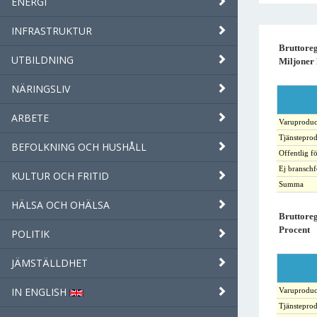
ENERGI
INFRASTRUKTUR
Bruttore
UTBILDNING
Miljoner 
NÄRINGSLIV
ARBETE
Varuproduc
Tjänstepro
BEFOLKNING OCH HUSHÅLL
Offentlig f
Ej branschf
KULTUR OCH FRITID
Summa
HÄLSA OCH OHÄLSA
Bruttore
Procent
POLITIK
JÄMSTÄLLDHET
IN ENGLISH
Varuproduc
Tjänstepro