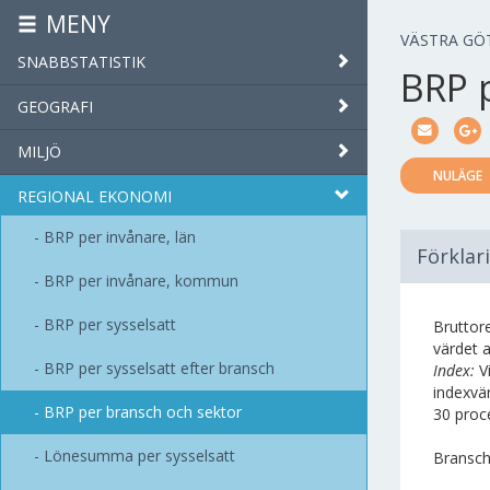
MENY
VÄSTRA GÖ
SNABBSTATISTIK
BRP 
GEOGRAFI
MILJÖ
NULÄGE
REGIONAL EKONOMI
BRP per invånare, län
Förklar
BRP per invånare, kommun
BRP per sysselsatt
Bruttor
värdet a
BRP per sysselsatt efter bransch
Index:
Vi
indexvär
BRP per bransch och sektor
30 proce
Lönesumma per sysselsatt
Bransch