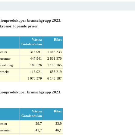
gionprodukt per branschgrupp 2023.
kronor, löpande priser
Västra
Riket
Götalands län
enter
318 991
1 466 233
ducenter
447 941
2 831 570
örvaltning
189 526
1 190 165
ördelat
116 921
655 219
1 073 379
6 143 187
gionprodukt per branschgrupp 2023.
Västra
Riket
Götalands län
enter
29,7
23,9
ducenter
41,7
46,1