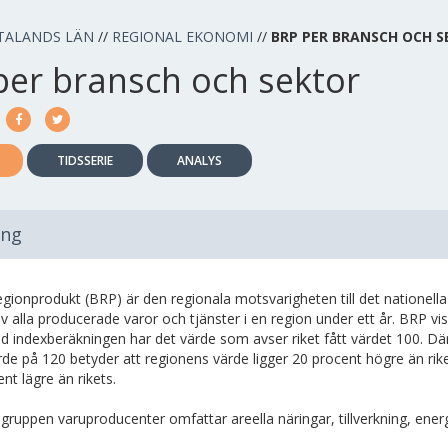
TALANDS LÄN
//
REGIONAL EKONOMI
//
BRP PER BRANSCH OCH 
per bransch och sektor
TIDSSERIE
ANALYS
ing
egionprodukt (BRP) är den regionala motsvarigheten till det nationel
v alla producerade varor och tjänster i en region under ett år. BRP vis
d indexberäkningen har det värde som avser riket fått värdet 100. Där
de på 120 betyder att regionens värde ligger 20 procent högre än rike
nt lägre än rikets.
gruppen varuproducenter omfattar areella näringar, tillverkning, ene