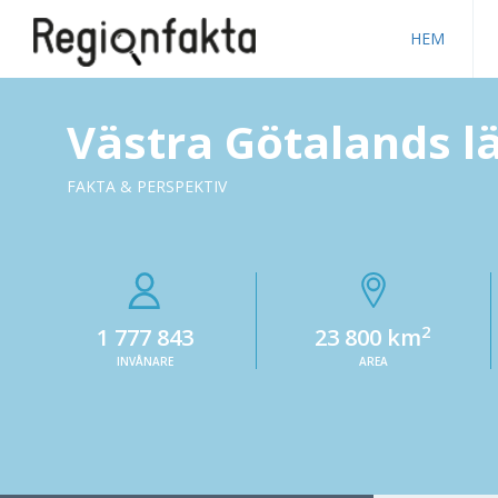
HEM
Västra Götalands l
FAKTA & PERSPEKTIV
2
1 777 843
23 800 km
INVÅNARE
AREA