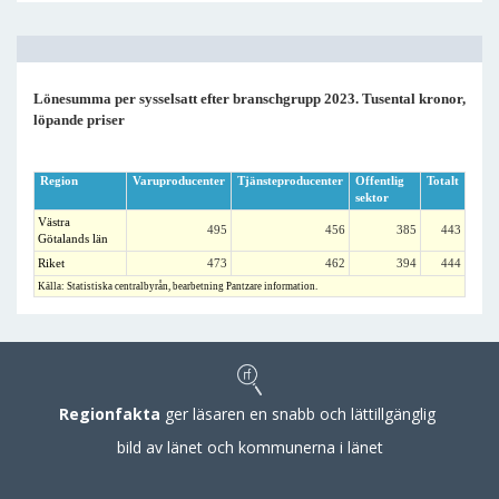
Lönesumma per sysselsatt efter branschgrupp 2023. Tusental kronor,
löpande priser
Region
Varuproducenter
Tjänsteproducenter
Offentlig
Totalt
sektor
Västra
495
456
385
443
Götalands län
Riket
473
462
394
444
Källa: Statistiska centralbyrån, bearbetning Pantzare information.
Regionfakta
ger läsaren en snabb och lättillgänglig
bild av länet och kommunerna i länet