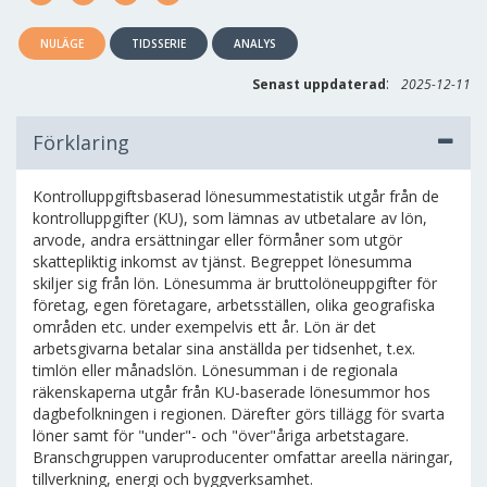
NULÄGE
TIDSSERIE
ANALYS
:
Senast uppdaterad
2025-12-11
Förklaring
Kontrolluppgiftsbaserad lönesummestatistik utgår från de
kontrolluppgifter (KU), som lämnas av utbetalare av lön,
arvode, andra ersättningar eller förmåner som utgör
skattepliktig inkomst av tjänst. Begreppet lönesumma
skiljer sig från lön. Lönesumma är bruttolöneuppgifter för
företag, egen företagare, arbetsställen, olika geografiska
områden etc. under exempelvis ett år. Lön är det
arbetsgivarna betalar sina anställda per tidsenhet, t.ex.
timlön eller månadslön. Lönesumman i de regionala
räkenskaperna utgår från KU-baserade lönesummor hos
dagbefolkningen i regionen. Därefter görs tillägg för svarta
löner samt för "under"- och "över"åriga arbetstagare.
Branschgruppen varuproducenter omfattar areella näringar,
tillverkning, energi och byggverksamhet.