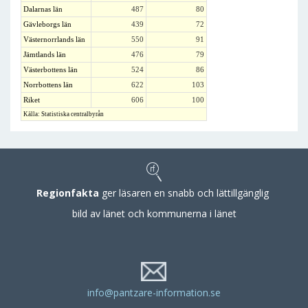
Dalarnas län
487
80
Gävleborgs län
439
72
Västernorrlands län
550
91
Jämtlands län
476
79
Västerbottens län
524
86
Norrbottens län
622
103
Riket
606
100
Källa: Statistiska centralbyrån
Regionfakta
ger läsaren en snabb och lättillgänglig
bild av länet och kommunerna i länet
info@pantzare-information.se