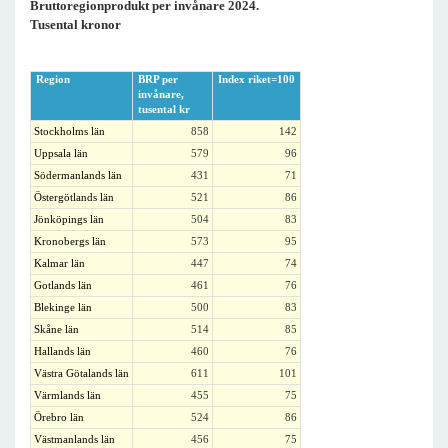
Bruttoregionprodukt per invånare 2024.
Tusental kronor
Region
BRP per
Index riket=100
invånare,
tusental kr
Stockholms län
858
142
Uppsala län
579
96
Södermanlands län
431
71
Östergötlands län
521
86
Jönköpings län
504
83
Kronobergs län
573
95
Kalmar län
447
74
Gotlands län
461
76
Blekinge län
500
83
Skåne län
514
85
Hallands län
460
76
Västra Götalands län
611
101
Värmlands län
455
75
Örebro län
524
86
Västmanlands län
456
75