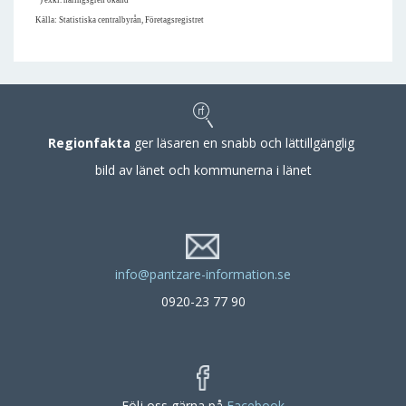
*) exkl. näringsgren okänd
Källa: Statistiska centralbyrån, Företagsregistret
Regionfakta
ger läsaren en snabb och lättillgänglig
bild av länet och kommunerna i länet
info@pantzare-information.se
0920-23 77 90
Följ oss gärna på
Facebook