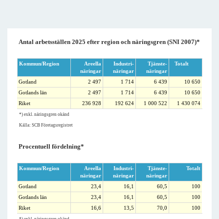
Antal arbetsställen 2025 efter region och näringsgren (SNI 2007)*
Kommun/Region
Areella
Industri-
Tjänste-
Totalt
näringar
näringar
näringar
Gotland
2 497
1 714
6 439
10 650
Gotlands län
2 497
1 714
6 439
10 650
Riket
236 928
192 624
1 000 522
1 430 074
*) exkl. näringsgren okänd
Källa: SCB Företagsregistret
Procentuell fördelning*
Kommun/Region
Areella
Industri-
Tjänste-
Totalt
näringar
näringar
näringar
Gotland
23,4
16,1
60,5
100
Gotlands län
23,4
16,1
60,5
100
Riket
16,6
13,5
70,0
100