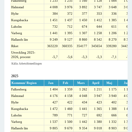
Falkenberg
1 233
1 235
1 160
1 128
1 084
1 048
Halmstad
4 008
3 976
3 892
3 747
3 648
3 665
Hylte
384
372
377
353
336
318
Kungsbacka
1 451
1 437
1 450
1 412
1 385
1 467
Laholm
732
712
674
644
611
625
Varberg
1 441
1 395
1 307
1 258
1 206
1 227
Hallands län
9 249
9 127
8 860
8 542
8 270
8 350
Riket
363220
360335
354177
345654
339280
344357
Utveckling 2025-
2026, procent
-5,7
-5,6
-5,3
-5,3
-7,1
-7,4
Källa: Arbetsförmedlingen
2025
Kommun/ Region
Jan
Feb
Mars
April
Maj
Juni
Falkenberg
1 404
1 359
1 262
1 211
1 175
1 156
Halmstad
4 176
4 158
4 048
3 947
3 940
4 005
Hylte
427
422
434
423
402
394
Kungsbacka
1 472
1 460
1 441
1 365
1 388
1 451
Laholm
789
771
727
692
666
673
Varberg
1 537
1 500
1 442
1 380
1 332
1 334
Hallands län
9 805
9 670
9 354
9 018
8 903
9 013