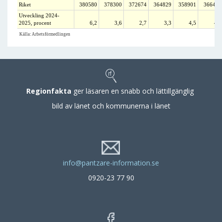
Riket
380580
378300
372674
364829
358901
366496
Utveckling 2024-
2025, procent
6,2
3,6
2,7
3,3
4,5
4,5
Källa: Arbetsförmedlingen
Regionfakta
ger läsaren en snabb och lättillgänglig
bild av länet och kommunerna i länet
info@pantzare-information.se
0920-23 77 90