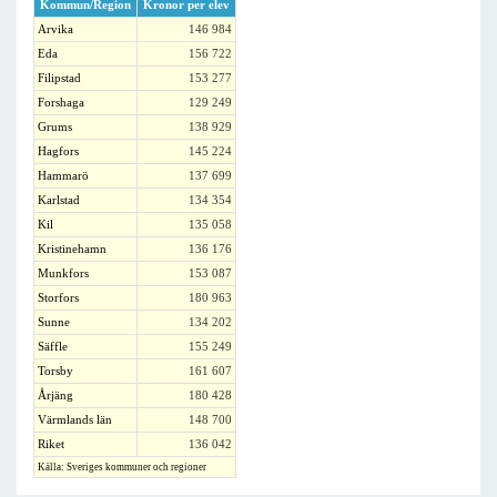
Kommun/Region
Kronor per elev
Arvika
146 984
Eda
156 722
Filipstad
153 277
Forshaga
129 249
Grums
138 929
Hagfors
145 224
Hammarö
137 699
Karlstad
134 354
Kil
135 058
Kristinehamn
136 176
Munkfors
153 087
Storfors
180 963
Sunne
134 202
Säffle
155 249
Torsby
161 607
Årjäng
180 428
Värmlands län
148 700
Riket
136 042
Källa: Sveriges kommuner och regioner