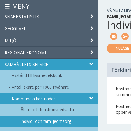
MENY
VÄRMLAND
SNABBSTATISTIK
FAMILJEOM
Indiv
GEOGRAFI
MILJÖ
NULÄGE
REGIONAL EKONOMI
SAMHÄLLETS SERVICE
Förklar
Avstånd till livsmedelsbutik
Antal läkare per 1000 invånare
Kostnad
kommunal
Kommunala kostnader
Kostnade
Äldre och funktionsnedsatta
öppenvå
Individ- och familjeomsorg