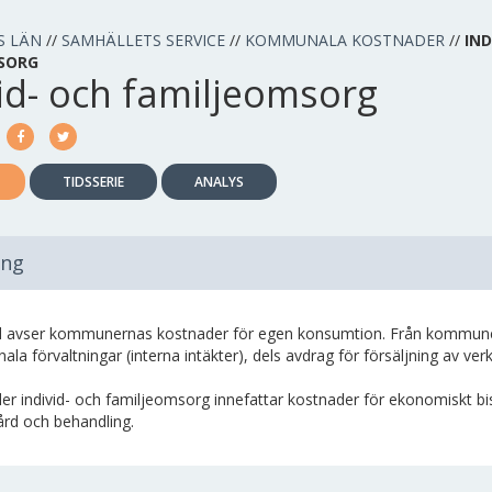
S LÄN
//
SAMHÄLLETS SERVICE
//
KOMMUNALA KOSTNADER
//
IND
SORG
id- och familjeomsorg
TIDSSERIE
ANALYS
ing
 avser kommunernas kostnader för egen konsumtion. Från kommunens 
a förvaltningar (interna intäkter), dels avdrag för försäljning av ve
r individ- och familjeomsorg innefattar kostnader för ekonomiskt bist
rd och behandling.