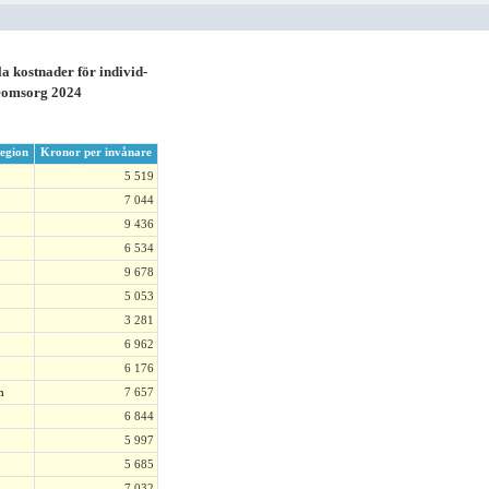
kostnader för individ-
jeomsorg 2024
egion
Kronor per invånare
5 519
7 044
9 436
6 534
9 678
5 053
3 281
6 962
6 176
n
7 657
6 844
5 997
5 685
7 032