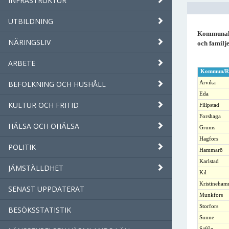
INFRASTRUKTUR
UTBILDNING
Kommunala 
NÄRINGSLIV
och famil
ARBETE
Kommun/R
BEFOLKNING OCH HUSHÅLL
Arvika
Eda
KULTUR OCH FRITID
Filipstad
Forshaga
HÄLSA OCH OHÄLSA
Grums
Hagfors
POLITIK
Hammarö
Karlstad
JÄMSTÄLLDHET
Kil
Kristineham
SENAST UPPDATERAT
Munkfors
Storfors
BESÖKSSTATISTIK
Sunne
Säffle