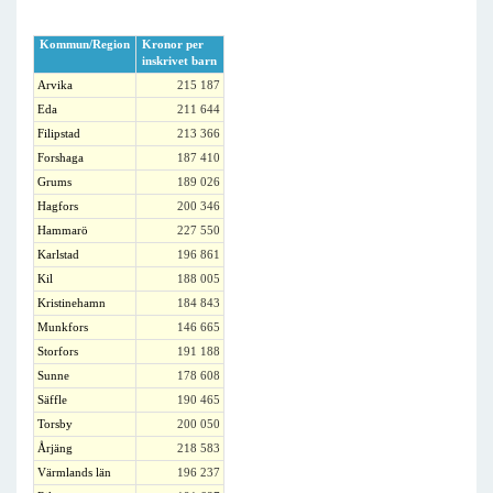
Kommun/Region
Kronor per
inskrivet barn
Arvika
215 187
Eda
211 644
Filipstad
213 366
Forshaga
187 410
Grums
189 026
Hagfors
200 346
Hammarö
227 550
Karlstad
196 861
Kil
188 005
Kristinehamn
184 843
Munkfors
146 665
Storfors
191 188
Sunne
178 608
Säffle
190 465
Torsby
200 050
Årjäng
218 583
Värmlands län
196 237