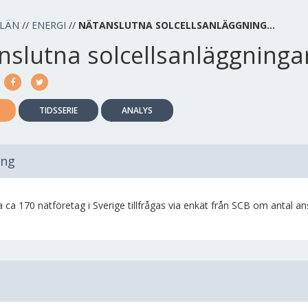
 LÄN
//
ENERGI
//
NÄTANSLUTNA SOLCELLSANLÄGGNING…
nslutna solcellsanläggninga
TIDSSERIE
ANALYS
ing
 ca 170 nätföretag i Sverige tillfrågas via enkät från SCB om antal an