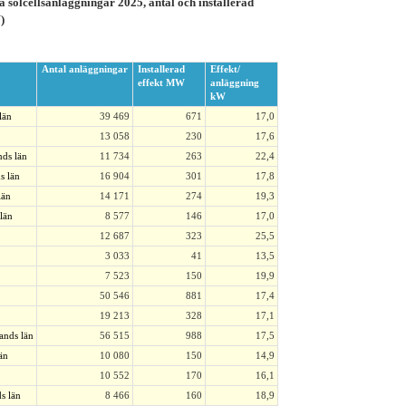
a solcellsanläggningar 2025, antal och installerad
)
Antal anläggningar
Installerad
Effekt/
effekt MW
anläggning
kW
län
39 469
671
17,0
13 058
230
17,6
ds län
11 734
263
22,4
s län
16 904
301
17,8
län
14 171
274
19,3
län
8 577
146
17,0
12 687
323
25,5
3 033
41
13,5
7 523
150
19,9
50 546
881
17,4
19 213
328
17,1
ands län
56 515
988
17,5
än
10 080
150
14,9
10 552
170
16,1
s län
8 466
160
18,9