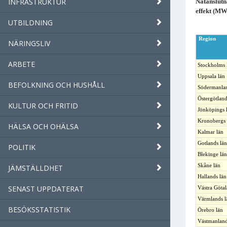
INFRASTRUKTUR
Nätanslutn
effekt (MW
UTBILDNING
Region
NÄRINGSLIV
ARBETE
Stockholms 
Uppsala län
BEFOLKNING OCH HUSHÅLL
Södermanlan
Östergötland
KULTUR OCH FRITID
Jönköpings 
Kronobergs 
HÄLSA OCH OHÄLSA
Kalmar län
Gotlands län
POLITIK
Blekinge län
Skåne län
JÄMSTÄLLDHET
Hallands län
SENAST UPPDATERAT
Västra Götal
Värmlands l
BESÖKSSTATISTIK
Örebro län
Västmanland