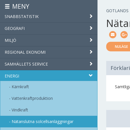
MENY
GOTLANDS
SNABBSTATISTIK
Näta
GEOGRAFI
MILJÖ
NULÄGE
REGIONAL EKONOMI
SAMHÄLLETS SERVICE
Förklar
ENERGI
Kärnkraft
Samtliga
Vattenkraftproduktion
Vindkraft
Nätanslutna solcellsanläggningar