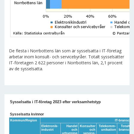
De flesta i Norrbottens län som är sysselsatta i IT-företag
arbetar inom konsult- och servicebyråer. Totalt sysselsätter
IT-företagen 2 622 personer i Norrbottens län, 2,1 procent
av de sysselsatta.
Sysselsatta i IT-företag 2023 efter verksamhetstyp
Sysselsatta kvinnor
Kommun/Region
IT-bransche
Elektronik-
Handel
Konsulter
Telekomm-
Totalt IT
industri
och
och
unikation
bransche
uthyrning
service-