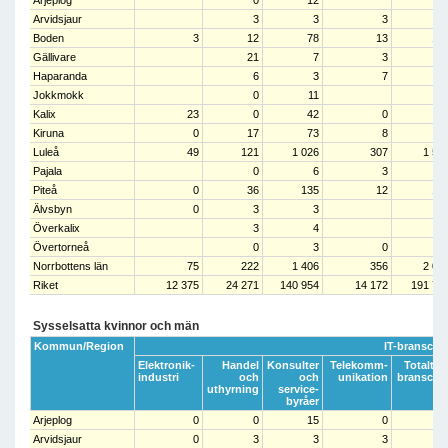
Arvidsjaur
3
3
3
Boden
3
12
78
13
10
Gällivare
21
7
3
3
Haparanda
6
3
7
1
Jokkmokk
0
11
1
Kalix
23
0
42
0
6
Kiruna
0
17
73
8
9
Luleå
49
121
1 026
307
1 50
Pajala
0
6
3
Piteå
0
36
135
12
18
Älvsbyn
0
3
3
Överkalix
3
4
Övertorneå
0
3
0
Norrbottens län
75
222
1 406
356
2 05
Riket
12 375
24 271
140 954
14 172
191 77
Sysselsatta kvinnor och män
Kommun/Region
IT-bransche
Elektronik-
Handel
Konsulter
Telekomm-
Totalt IT
industri
och
och
unikation
bransche
uthyrning
service-
byråer
Arjeplog
0
0
15
0
1
Arvidsjaur
0
3
3
3