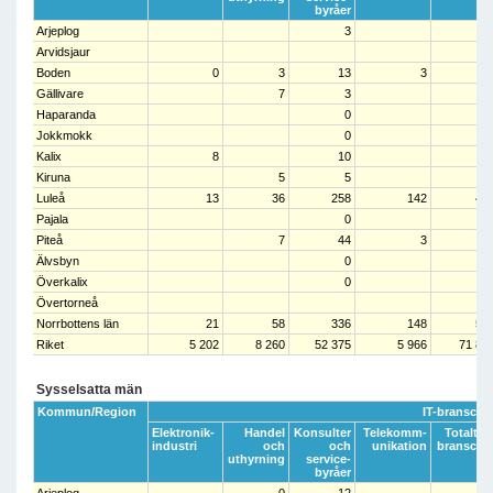
byråer
Arjeplog
3
Arvidsjaur
Boden
0
3
13
3
1
Gällivare
7
3
1
Haparanda
0
Jokkmokk
0
Kalix
8
10
1
Kiruna
5
5
1
Luleå
13
36
258
142
44
Pajala
0
Piteå
7
44
3
5
Älvsbyn
0
Överkalix
0
Övertorneå
Norrbottens län
21
58
336
148
56
Riket
5 202
8 260
52 375
5 966
71 80
Sysselsatta män
Kommun/Region
IT-bransche
Elektronik-
Handel
Konsulter
Telekomm-
Totalt IT
industri
och
och
unikation
bransche
uthyrning
service-
byråer
Arjeplog
0
12
1