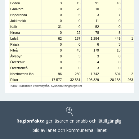
Boden
3
15
91
16
12
Gällivare
0
28
10
3
4
Haparanda
0
6
3
7
1
Jokkmokk
0
0
11
0
1
Kalix
31
0
52
0
8
Kiruna
0
22
78
8
10
Luleå
62
157
1 284
449
1 95
Pajala
0
0
6
3
Piteå
0
43
179
15
23
Älvsbyn
0
3
3
0
Överkalix
0
3
4
0
Övertorneå
0
0
3
0
Norrbottens län
96
280
1 742
504
2 62
Riket
17 577
32 531
193 329
20 138
263 57
Källa: Statistiska centralbyrån, Sysselsättningsregistret
Regionfakta
ger läsaren en snabb och lättillgänglig
bild av länet och kommunerna i länet