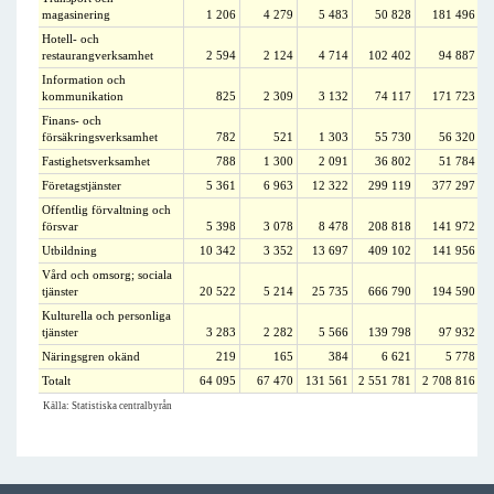
magasinering
1 206
4 279
5 483
50 828
181 496
Hotell- och
restaurangverksamhet
2 594
2 124
4 714
102 402
94 887
Information och
kommunikation
825
2 309
3 132
74 117
171 723
Finans- och
försäkringsverksamhet
782
521
1 303
55 730
56 320
Fastighetsverksamhet
788
1 300
2 091
36 802
51 784
Företagstjänster
5 361
6 963
12 322
299 119
377 297
Offentlig förvaltning och
försvar
5 398
3 078
8 478
208 818
141 972
Utbildning
10 342
3 352
13 697
409 102
141 956
Vård och omsorg; sociala
tjänster
20 522
5 214
25 735
666 790
194 590
Kulturella och personliga
tjänster
3 283
2 282
5 566
139 798
97 932
Näringsgren okänd
219
165
384
6 621
5 778
Totalt
64 095
67 470
131 561
2 551 781
2 708 816
5
Källa: Statistiska centralbyrån