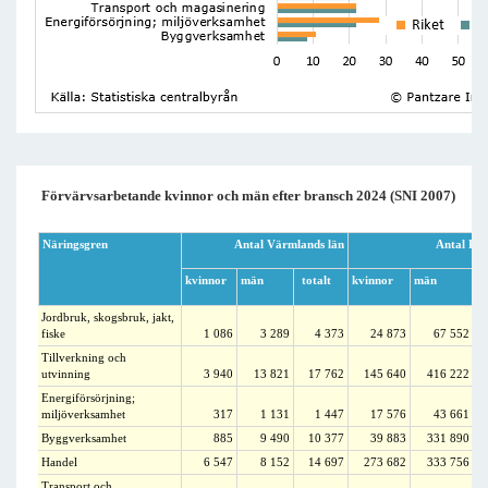
Förvärvsarbetande kvinnor och män efter bransch 2024 (SNI 2007)
Näringsgren
Antal Värmlands län
Antal Rik
kvinnor
män
totalt
kvinnor
män
Jordbruk, skogsbruk, jakt,
fiske
1 086
3 289
4 373
24 873
67 552
Tillverkning och
utvinning
3 940
13 821
17 762
145 640
416 222
Energiförsörjning;
miljöverksamhet
317
1 131
1 447
17 576
43 661
Byggverksamhet
885
9 490
10 377
39 883
331 890
Handel
6 547
8 152
14 697
273 682
333 756
Transport och