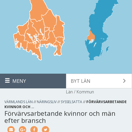
MENY
BYT LÄN
Län / Kommun
VÄRMLANDS LÄN
//
NÄRINGSLIV
//
SYSSELSATTA
//
FÖRVÄRVSARBETANDE
KVINNOR OCH …
Förvärvsarbetande kvinnor och män
efter bransch