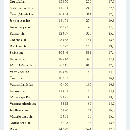
Uppsala län
13 058
230
17,6
Södermanlands län
11 734
263
22,4
Östergötlands län
16 904
301
17,8
Jönköpings län
14 171
274
19,3
Kronobergs län
8 577
146
17,0
Kalmar län
12 687
323
25,5
Gotlands län
3 033
41
13,5
Blekinge län
7 523
150
19,9
Skåne län
50 546
881
17,4
Hallands län
19 213
328
17,1
Västra Götalands län
56 515
988
17,5
Värmlands län
10 080
150
14,9
Örebro län
10 552
170
16,1
Västmanlands län
8 466
160
18,9
Dalarnas län
11 031
155
14,1
Gävleborgs län
7 095
98
13,8
Västernorrlands län
4 863
69
14,2
Jämtlands län
3 078
51
16,6
Västerbottens län
3 681
58
15,8
Norrbottens län
2 303
36
15,6
Riket
314 579
5 541
17,6