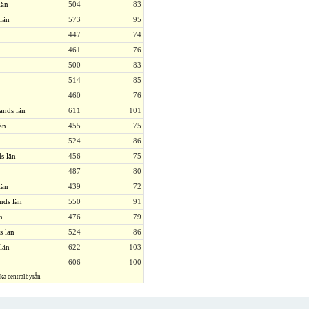
län
504
83
län
573
95
447
74
461
76
500
83
514
85
460
76
ands län
611
101
än
455
75
524
86
s län
456
75
487
80
län
439
72
nds län
550
91
n
476
79
s län
524
86
län
622
103
606
100
ska centralbyrån