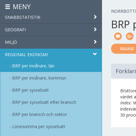
MENY
NORRBOTT
SNABBSTATISTIK
BRP p
GEOGRAFI
MILJÖ
NULÄGE
REGIONAL EKONOMI
BRP per invånare, län
Förklar
BRP per invånare, kommun
BRP per sysselsatt
Bruttor
värdet a
BRP per sysselsatt efter bransch
Index:
Vi
indexvär
BRP per bransch och sektor
30 proce
Lönesumma per sysselsatt