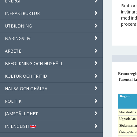
ENERGI
Bruttor
invånar
INFRASTRUKTUR
med ind
procent
UTBILDNING
NÄRINGSLIV
ARBETE
BEFOLKNING OCH HUSHÅLL
Bruttoregi
KULTUR OCH FRITID
Tusental k
HÄLSA OCH OHÄLSA
Region
POLITIK
Stockholms 
JÄMSTÄLLDHET
Uppsala län
IN ENGLISH
Södermanlan
Östergötland