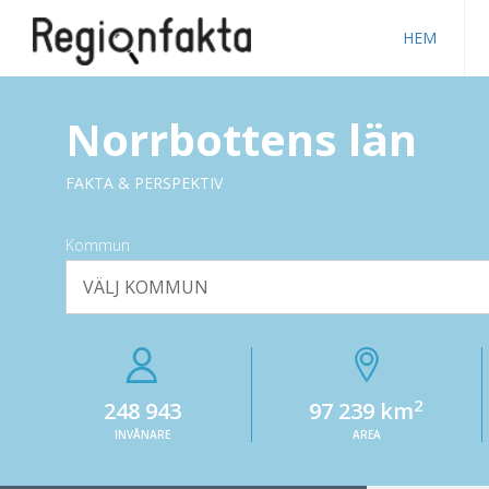
HEM
Norrbottens län
FAKTA & PERSPEKTIV
Kommun
VÄLJ KOMMUN
2
248 943
97 239 km
INVÅNARE
AREA