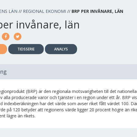
ENS LÄN
//
REGIONAL EKONOMI
//
BRP PER INVÅNARE, LÄN
er invånare, län
TIDSSERIE
ANALYS
ing
egionprodukt (BRP) är den regionala motsvarigheten till det nationel
v alla producerade varor och tjänster i en region under ett år. BRP vis
d indexberäkningen har det värde som avser riket fått värdet 100. Där
de på 120 betyder att regionens värde ligger 20 procent högre än rike
nt lägre än rikets.