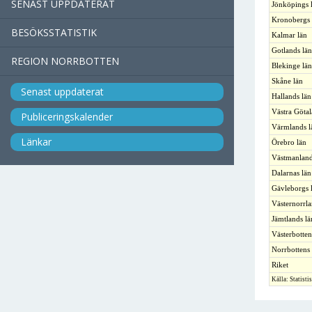
SENAST UPPDATERAT
Jönköpings 
Kronobergs 
BESÖKSSTATISTIK
Kalmar län
Gotlands län
REGION NORRBOTTEN
Blekinge län
Skåne län
Senast uppdaterat
Hallands län
Västra Götal
Publiceringskalender
Värmlands l
Länkar
Örebro län
Västmanland
Dalarnas län
Gävleborgs 
Västernorrla
Jämtlands lä
Västerbotten
Norrbottens 
Riket
Källa: Statisti