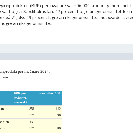
egionprodukten (BRP) per invånare var 606 000 kronor i genomsnitt för
e var högst i Stockholms län, 42 procent högre än genomsnittet för 
ex på 71, dvs 29 procent lägre än riksgenomsnittet. Indexvärdet avse
 högre än riksgenomsnittet.
onprodukt per invånare 2024.
ronor
BRP per
Index riket=100
invånare,
tusental kr
län
858
142
579
96
ds län
431
71
s län
521
86