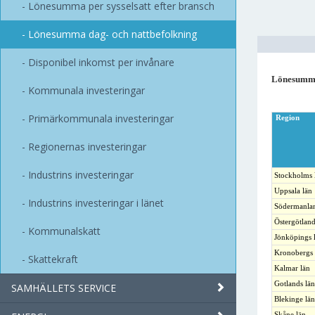
Lönesumma per sysselsatt efter bransch
Lönesumma dag- och nattbefolkning
Disponibel inkomst per invånare
Lönesumma 
Kommunala investeringar
Primärkommunala investeringar
Region
Regionernas investeringar
Industrins investeringar
Stockholms 
Uppsala län
Industrins investeringar i länet
Södermanlan
Östergötland
Kommunalskatt
Jönköpings 
Kronobergs 
Skattekraft
Kalmar län
Gotlands län
SAMHÄLLETS SERVICE
Blekinge län
Skåne län