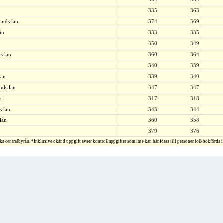
335
363
ands län
374
369
än
333
335
350
349
s län
360
364
340
339
län
339
340
nds län
347
347
n
317
318
s län
343
344
län
360
358
379
376
ska centralbyrån. *Inklusive okänd uppgift avser kontrolluppgifter som inte kan hänföras till personer folkbokförda i