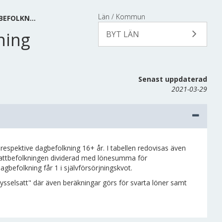
Län / Kommun
BEFOLKN…
ning
BYT LÄN
Senast uppdaterad
2021-03-29
respektive dagbefolkning 16+ år. I tabellen redovisas även
nattbefolkningen dividerad med lönesumma för
befolkning får 1 i självförsörjningskvot.
sselsatt" där även beräkningar görs för svarta löner samt