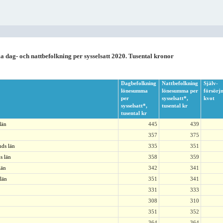
dag- och nattbefolkning per sysselsatt 2020. Tusental kronor
Dagbefolkning
Nattbefolkning
Själv-
lönesumma
lönesumma per
försörjn
per
sysselsatt*,
kvot
sysselsatt*,
tusental kr
tusental kr
län
445
439
357
375
ds län
335
351
s län
358
359
län
342
341
län
351
341
331
333
308
310
351
352
364
364