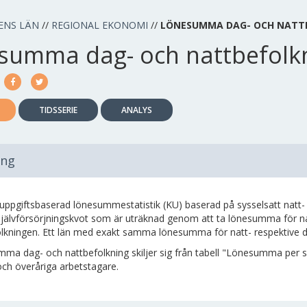
ENS LÄN
//
REGIONAL EKONOMI
//
LÖNESUMMA DAG- OCH NATT
summa dag- och nattbefolk
TIDSSERIE
ANALYS
ing
luppgiftsbaserad lönesummestatistik (KU) baserad på sysselsatt natt- 
självförsörjningskvot som är uträknad genom att ta lönesumma för 
lkningen. Ett län med exakt samma lönesumma för natt- respektive dag
ma dag- och nattbefolkning skiljer sig från tabell "Lönesumma per sy
och överåriga arbetstagare.