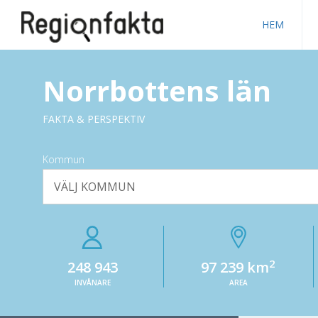
HEM
Norrbottens län
FAKTA & PERSPEKTIV
Kommun
VÄLJ KOMMUN
2
248 943
97 239 km
INVÅNARE
AREA