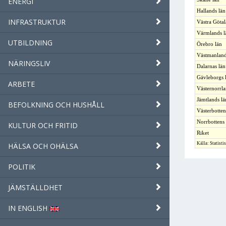
ENERGI
Hallands län
INFRASTRUKTUR
Västra Götal
Värmlands l
UTBILDNING
Örebro län
Västmanland
NÄRINGSLIV
Dalarnas län
Gävleborgs 
ARBETE
Västernorrla
Jämtlands lä
BEFOLKNING OCH HUSHÅLL
Västerbotten
Norrbottens 
KULTUR OCH FRITID
Riket
Källa: Statisti
HÄLSA OCH OHÄLSA
POLITIK
JÄMSTÄLLDHET
IN ENGLISH