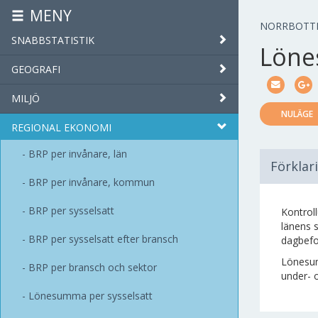
MENY
NORRBOTT
SNABBSTATISTIK
Löne
GEOGRAFI
MILJÖ
NULÄGE
REGIONAL EKONOMI
BRP per invånare, län
Förklar
BRP per invånare, kommun
BRP per sysselsatt
Kontrol
länens 
BRP per sysselsatt efter bransch
dagbefo
Lönesum
BRP per bransch och sektor
under- 
Lönesumma per sysselsatt