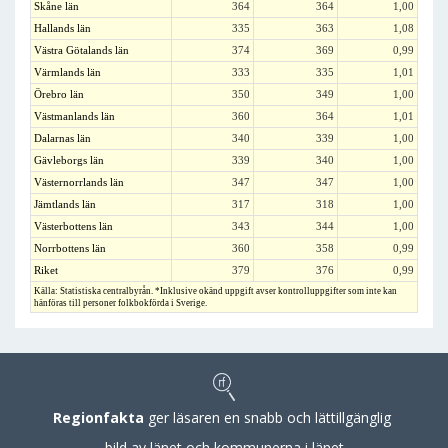
Skåne län
364
364
1,00
Hallands län
335
363
1,08
Västra Götalands län
374
369
0,99
Värmlands län
333
335
1,01
Örebro län
350
349
1,00
Västmanlands län
360
364
1,01
Dalarnas län
340
339
1,00
Gävleborgs län
339
340
1,00
Västernorrlands län
347
347
1,00
Jämtlands län
317
318
1,00
Västerbottens län
343
344
1,00
Norrbottens län
360
358
0,99
Riket
379
376
0,99
Källa: Statistiska centralbyrån. *Inklusive okänd uppgift avser kontrolluppgifter som inte kan
hänföras till personer folkbokförda i Sverige.
Regionfakta
ger läsaren en snabb och lättillgänglig
bild av länet och kommunerna i länet