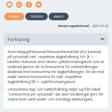
NULÄGE
TIDSSERIE
ANALYS
:
Senast uppdaterad
2021-03-29
Förklaring
Kontrolluppgiftsbaserad lönesummestatistik (KU) baserad
på sysselsatt natt- respektive dagbefolkning 16+ år. I
tabellen redovisas även länens självförsörjningskvot som är
uträknad genom att ta lönesumma för nattbefolkningen
dividerad med lönesumma för dagbefolkningen. Ett län med
exakt samma lönesumma för natt- respektive
dagbefolkning får 1 i självförsörjningskvot.
Lönesumma dag- och nattbefolkning skiljer sig från tabell
"Lönesumma per sysselsatt" där även beräkningar görs för
svarta löner samt under- och överåriga arbetstagare.