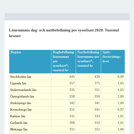
Lönesumma dag- och nattbefolkning per sysselsatt 2020. Tusental
kronor
Region
Dagbefolkning
Nattbefolkning
Själv-
lönesumma
lönesumma per
försörjnings-
per
sysselsatt*,
kvot
sysselsatt*,
tusental kr
tusental kr
Stockholms län
445
439
0,99
Uppsala län
357
375
1,05
Södermanlands län
335
351
1,05
Östergötlands län
358
359
1,00
Jönköpings län
342
341
1,00
Kronobergs län
351
341
0,97
Kalmar län
331
333
1,01
Gotlands län
308
310
1,01
Blekinge län
351
352
1,00