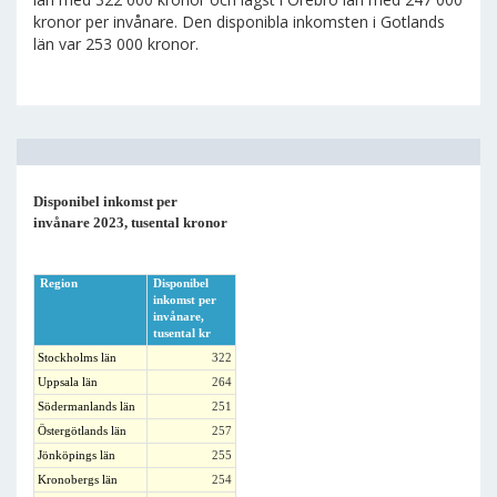
kronor per invånare. Den disponibla inkomsten i Gotlands
län var 253 000 kronor.
Disponibel inkomst per
invånare 2023, tusental kronor
Region
Disponibel
inkomst per
invånare,
tusental kr
Stockholms län
322
Uppsala län
264
Södermanlands län
251
Östergötlands län
257
Jönköpings län
255
Kronobergs län
254