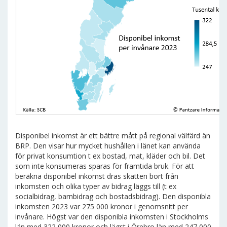
Disponibel inkomst är ett bättre mått på regional välfärd än
BRP. Den visar hur mycket hushållen i länet kan använda
för privat konsumtion t ex bostad, mat, kläder och bil. Det
som inte konsumeras sparas för framtida bruk. För att
beräkna disponibel inkomst dras skatten bort från
inkomsten och olika typer av bidrag läggs till (t ex
socialbidrag, barnbidrag och bostadsbidrag). Den disponibla
inkomsten 2023 var 275 000 kronor i genomsnitt per
invånare. Högst var den disponibla inkomsten i Stockholms
län med 322 000 kronor och lägst i Örebro län med 247 000