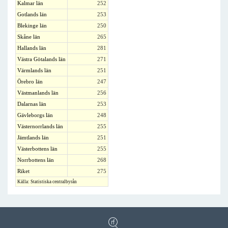
Kalmar län
252
Gotlands län
253
Blekinge län
250
Skåne län
265
Hallands län
281
Västra Götalands län
271
Värmlands län
251
Örebro län
247
Västmanlands län
256
Dalarnas län
253
Gävleborgs län
248
Västernorrlands län
255
Jämtlands län
251
Västerbottens län
255
Norrbottens län
268
Riket
275
Källa: Statistiska centralbyrån