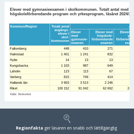
Elever med gymnasieexamen i skolkommunen. Totalt antal med e
högskoleförberedande program och yrkesprogram, läsåret 2024/20
Kommun/Region
Totalt antal
Ant
avgångs-
Elever
Elever med
Elever m
elever i
med
högskole-
yrk
skol-
gymnasie-
förberedande
förberedan
kommunen
examen
examen
exam
Falkenberg
448
410
271
1
Halmstad
1 401
1 241
832
4
Hylte
14
13
13
Kungsbacka
1 103
987
649
3
Laholm
123
113
67
Varberg
815
749
414
3
Hallands län
3 903
3 513
2 246
1 
Riket
100 152
91 042
62 692
28 3
Källa: Skolverket
Regionfakta
ger läsaren en snabb och lättillgänglig