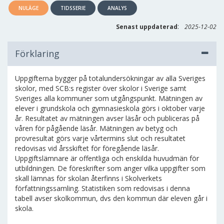
NULÄGE
TIDSSERIE
ANALYS
:
Senast uppdaterad
2025-12-02
Förklaring
Uppgifterna bygger på totalundersökningar av alla Sveriges
skolor, med SCB:s register över skolor i Sverige samt
Sveriges alla kommuner som utgångspunkt. Mätningen av
elever i grundskola och gymnasieskola görs i oktober varje
år. Resultatet av mätningen avser läsår och publiceras på
våren för pågående läsår. Mätningen av betyg och
provresultat görs varje vårtermins slut och resultatet
redovisas vid årsskiftet för föregående läsår.
Uppgiftslämnare är offentliga och enskilda huvudmän för
utbildningen. De föreskrifter som anger vilka uppgifter som
skall lämnas för skolan återfinns i Skolverkets
författningssamling. Statistiken som redovisas i denna
tabell avser skolkommun, dvs den kommun där eleven går i
skola.