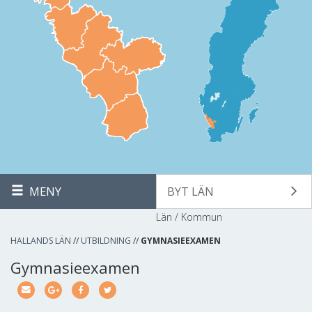
MENY
BYT LÄN
Län / Kommun
HALLANDS LÄN
//
UTBILDNING
//
GYMNASIEEXAMEN
Gymnasieexamen