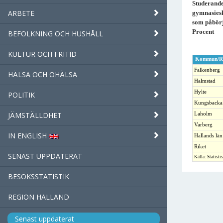
Studerande 
ARBETE
gymnasiesk
som påbörj
Procent
BEFOLKNING OCH HUSHÅLL
KULTUR OCH FRITID
Kommun/R
Falkenberg
HÄLSA OCH OHÄLSA
Halmstad
Hylte
POLITIK
Kungsbacka
JÄMSTÄLLDHET
Laholm
Varberg
IN ENGLISH
Hallands län
Riket
SENAST UPPDATERAT
Källa: Statisti
BESÖKSSTATISTIK
REGION HALLAND
Senast uppdaterat