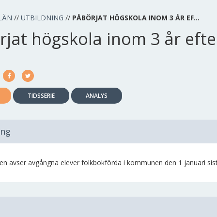
LÄN
//
UTBILDNING
//
PÅBÖRJAT HÖGSKOLA INOM 3 ÅR EF…
rjat högskola inom 3 år efte
TIDSSERIE
ANALYS
ing
iken avser avgångna elever folkbokförda i kommunen den 1 januari sist