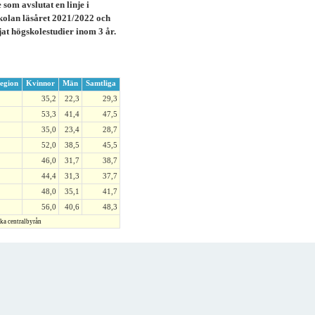
som avslutat en linje i
olan läsåret 2021/2022 och
at högskolestudier inom 3 år.
egion
Kvinnor
Män
Samtliga
35,2
22,3
29,3
53,3
41,4
47,5
35,0
23,4
28,7
52,0
38,5
45,5
46,0
31,7
38,7
44,4
31,3
37,7
48,0
35,1
41,7
56,0
40,6
48,3
ska centralbyrån