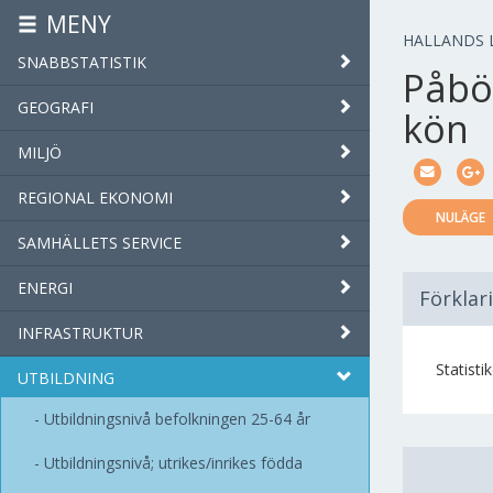
MENY
HALLANDS 
SNABBSTATISTIK
Påbö
GEOGRAFI
kön
MILJÖ
REGIONAL EKONOMI
NULÄGE
SAMHÄLLETS SERVICE
ENERGI
Förklar
INFRASTRUKTUR
Statist
UTBILDNING
Utbildningsnivå befolkningen 25-64 år
Utbildningsnivå; utrikes/inrikes födda