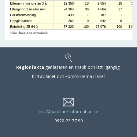
Eftergymn mindre än 3 år
12 350
18
2 554
15
330
Eftergymn 3 år eller mer
24 365
36
4 664
27
751
Forskarutbildning
439
1
187
1
20
Uppgift saknas
262
0
942
6
8
Befolkning 25-64 år
67 323
100
17 076
100
1 941
Källa: Statistiska centralbyrån
Regionfakta
ger läsaren en snabb och lättillgänglig
bild av länet och kommunerna i länet
info@pantzare-information.se
0920-23 77 90