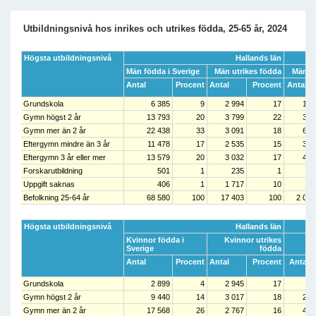
Utbildningsnivå hos inrikes och utrikes födda, 25-65 år, 2024
Högsta utbildningsnivå
Hallands län
Män födda i Sverige
Män utrikes födda
Män fö
Antal
Procent
Antal
Procent
Antal
Grundskola
6 385
9
2 994
17
185
Gymn högst 2 år
13 793
20
3 799
22
385
Gymn mer än 2 år
22 438
33
3 091
18
615
Eftergymn mindre än 3 år
11 478
17
2 535
15
338
Eftergymn 3 år eller mer
13 579
20
3 032
17
468
Forskarutbildning
501
1
235
1
24
Uppgift saknas
406
1
1 717
10
12
Befolkning 25-64 år
68 580
100
17 403
100
2 031
Högsta utbildningsnivå
Hallands län
Kvinnor födda i
Kvinnor utrikes
Kv
Sverige
födda
Antal
Procent
Antal
Procent
Antal
Grundskola
2 899
4
2 945
17
98
Gymn högst 2 år
9 440
14
3 017
18
262
Gymn mer än 2 år
17 568
26
2 767
16
468