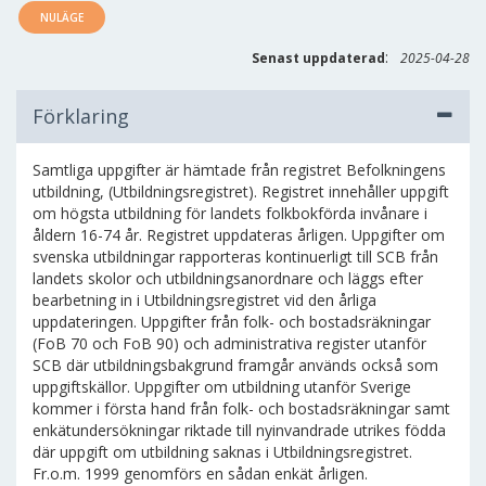
NULÄGE
:
Senast uppdaterad
2025-04-28
Förklaring
Samtliga uppgifter är hämtade från registret Befolkningens
utbildning, (Utbildningsregistret). Registret innehåller uppgift
om högsta utbildning för landets folkbokförda invånare i
åldern 16-74 år. Registret uppdateras årligen. Uppgifter om
svenska utbildningar rapporteras kontinuerligt till SCB från
landets skolor och utbildningsanordnare och läggs efter
bearbetning in i Utbildningsregistret vid den årliga
uppdateringen. Uppgifter från folk- och bostadsräkningar
(FoB 70 och FoB 90) och administrativa register utanför
SCB där utbildningsbakgrund framgår används också som
uppgiftskällor. Uppgifter om utbildning utanför Sverige
kommer i första hand från folk- och bostadsräkningar samt
enkätundersökningar riktade till nyinvandrade utrikes födda
där uppgift om utbildning saknas i Utbildningsregistret.
Fr.o.m. 1999 genomförs en sådan enkät årligen.