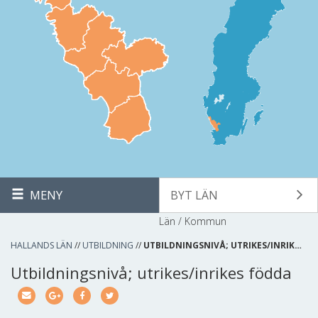
MENY
BYT LÄN
Län / Kommun
HALLANDS LÄN
//
UTBILDNING
//
UTBILDNINGSNIVÅ; UTRIKES/INRIK…
Utbildningsnivå; utrikes/inrikes födda