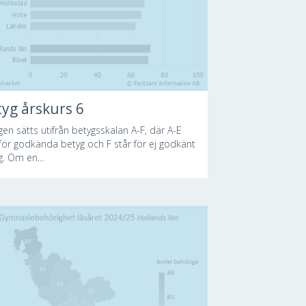
yg årskurs 6
gen sätts utifrån betygsskalan A-F, där A-E
 för godkända betyg och F står för ej godkänt
g. Om en...