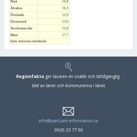
Piteå
16,8
Älvsbyn
16,3
Överkalix
12,9
Övertorneå
13,0
Norrbottens län
15,8
Riket
17,7
Källa: Statistiska centralbyrån
Regionfakta
ger läsaren en snabb och lättillgänglig
bild av länet och kommunerna i länet
info@pantzare-information.se
0920-23 77 90