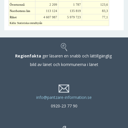
Övertorneå
2 209
1 787
123,6
Norrbottens län
113 124
135 819
83,3
Riket
4 607 987
5 979 723
77,1
Källa: Statistiska centalbyrån
Regionfakta
ger läsaren en snabb och lättillgänglig
bild av länet och kommunerna i länet
info@pantzare-information.se
0920-23 77 90