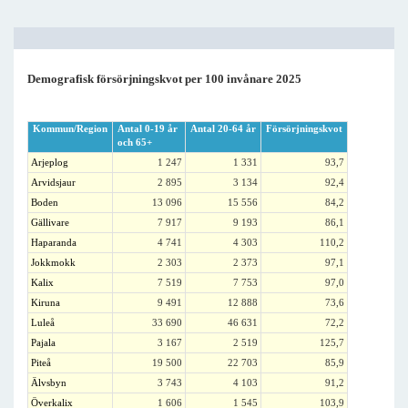
Demografisk försörjningskvot per 100 invånare 2025
Kommun/Region
Antal 0-19 år
Antal 20-64 år
Försörjningskvot
och 65+
Arjeplog
1 247
1 331
93,7
Arvidsjaur
2 895
3 134
92,4
Boden
13 096
15 556
84,2
Gällivare
7 917
9 193
86,1
Haparanda
4 741
4 303
110,2
Jokkmokk
2 303
2 373
97,1
Kalix
7 519
7 753
97,0
Kiruna
9 491
12 888
73,6
Luleå
33 690
46 631
72,2
Pajala
3 167
2 519
125,7
Piteå
19 500
22 703
85,9
Älvsbyn
3 743
4 103
91,2
Överkalix
1 606
1 545
103,9