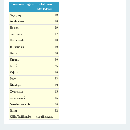
Kommun/Region
Enkelresor
per person
Arjeplog
19
Arvidsjaur
10
Boden
29
Gällivare
12
Haparanda
18
Jokkmokk
10
Kalix
20
Kiruna
40
Luleå
26
Pajala
16
Piteå
32
Älvsbyn
19
Överkalix
15
Övertorneå
15
Norrbottens län
26
Riket
32
Källa: Trafikanalys, - = uppgift saknas