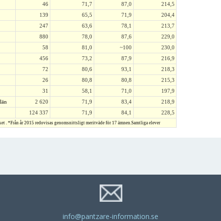
46
71,7
87,0
214,5
139
65,5
71,9
204,4
247
63,6
78,1
213,7
880
78,0
87,6
229,0
58
81,0
~100
230,0
456
73,2
87,9
216,9
72
80,6
93,1
218,3
26
80,8
80,8
215,3
31
58,1
71,0
197,9
län
2 620
71,9
83,4
218,9
124 337
71,9
84,1
228,5
ket . *Från år 2015 redovisas genomsnittsligt meritväde för 17 ämnen.Samtliga elever
info@pantzare-information.se