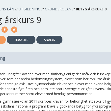
ENS LÄN
//
UTBILDNING
//
GRUNDSKOLAN
//
BETYG ÅRSKURS 9
g årskurs 9
TIDSSERIE
ANALYS
ing
de uppgifter avser elever med slutbetyg enligt det mål- och kunskapsr
ever som har andra bedömningssystem, elever som har avslutat årskurs 
för samtliga exklusive nyinvandrade elever och elever med okänd bak
de senaste fyra åren och som inte bott i Sverige eller gått i svensk 
ligt personnummer samt elever med hemligt personnummer.
a gymnasieskolan 2011 skärptes kraven för behörighet att söka till gym
eskolans nationella program krävs 8 godkända betyg för yrkesprog