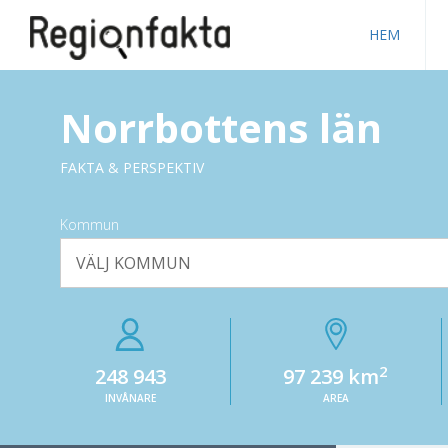
HEM
Norrbottens län
FAKTA & PERSPEKTIV
Kommun
VÄLJ KOMMUN
2
248 943
97 239 km
INVÅNARE
AREA