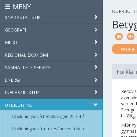
MENY
NORRBOTT
SNABBSTATISTIK
Bety
GEOGRAFI
MILJÖ
NULÄGE
REGIONAL EKONOMI
SAMHÄLLETS SERVICE
Förklar
ENERGI
Redovisa
INFRASTRUKTUR
även el
värden 
UTBILDNING
Sverige 
tillfäl
Utbildningsnivå befolkningen 25-64 år
Inför ny
Utbildningsnivå; utrikes/inrikes födda
gymnasi