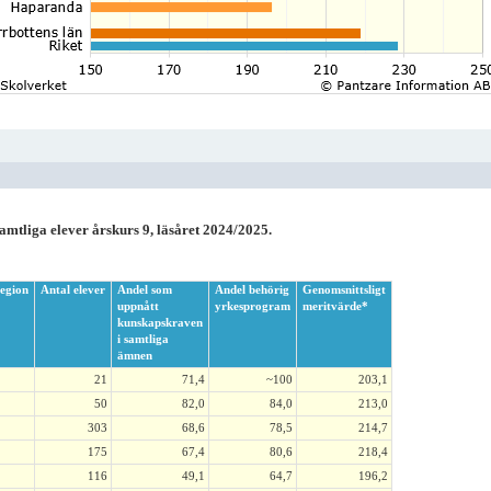
amtliga elever årskurs 9, läsåret 2024/2025.
egion
Antal elever
Andel som
Andel behörig
Genomsnittsligt
uppnått
yrkesprogram
meritvärde*
kunskapskraven
i samtliga
ämnen
21
71,4
~100
203,1
50
82,0
84,0
213,0
303
68,6
78,5
214,7
175
67,4
80,6
218,4
116
49,1
64,7
196,2