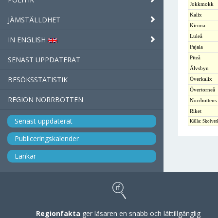
Jokkmokk
Kalix
JÄMSTÄLLDHET
Kiruna
Luleå
IN ENGLISH
Pajala
Piteå
SENAST UPPDATERAT
Älvsbyn
BESÖKSSTATISTIK
Överkalix
Övertorneå
REGION NORRBOTTEN
Norrbottens 
Riket
Senast uppdaterat
Källa: Skolver
Publiceringskalender
Länkar
Regionfakta
ger läsaren en snabb och lättillgänglig