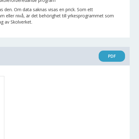
ögskoleförberedande program
as den. Om data saknas visas en prick. Som ett
ller nivå, är det behörighet till yrkesprogrammet som
ag av Skolverket.
PDF