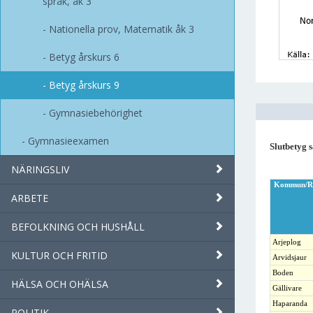
språk, åk 3
Nationella prov, Matematik åk 3
Betyg årskurs 6
Betyg årskurs 9
Gymnasiebehörighet
Gymnasieexamen
Slutbetyg s
NÄRINGSLIV
Kommun/R
ARBETE
BEFOLKNING OCH HUSHÅLL
Arjeplog
KULTUR OCH FRITID
Arvidsjaur
Boden
HÄLSA OCH OHÄLSA
Gällivare
Haparanda
POLITIK