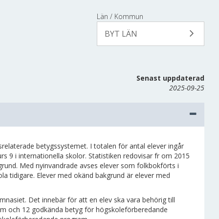
Län / Kommun
BYT LÄN
Senast uppdaterad
2025-09-25
elaterade betygssystemet. I totalen för antal elever ingår
9 i internationella skolor. Statistiken redovisar fr om 2015
grund. Med nyinvandrade avses elever som folkbokförts i
skola tidigare. Elever med okänd bakgrund är elever med
nasiet. Det innebär för att en elev ska vara behörig till
ram och 12 godkända betyg för högskoleförberedande