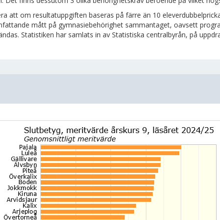
. Det finns dessutom 3 olika behörighetskrav beroende på vilket h
ra att om resultatuppgiften baseras på färre än 10 eleverdubbelprick
attande mått på gymnasiebehörighet sammantaget, oavsett program e
ndas. Statistiken har samlats in av Statistiska centralbyrån, på uppdr