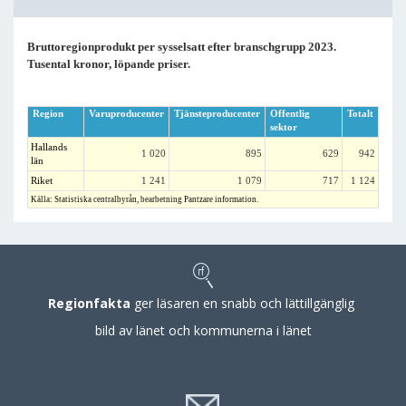
Bruttoregionprodukt per sysselsatt efter branschgrupp 2023.
Tusental kronor, löpande priser.
Region
Varuproducenter
Tjänsteproducenter
Offentlig
Totalt
sektor
Hallands
1 020
895
629
942
län
Riket
1 241
1 079
717
1 124
Källa: Statistiska centralbyrån, bearbetning Pantzare information.
Regionfakta
ger läsaren en snabb och lättillgänglig
bild av länet och kommunerna i länet