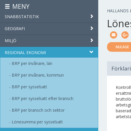
MENY
HALLANDS 
SNABBSTATISTIK
Löne
GEOGRAFI
MILJÖ
NULÄGE
REGIONAL EKONOMI
BRP per invånare, län
Förklar
BRP per invånare, kommun
BRP per sysselsatt
Kontrol
ersättn
BRP per sysselsatt efter bransch
bruttolö
arbetsg
BRP per bransch och sektor
baserad
arbetst
Lönesumma per sysselsatt