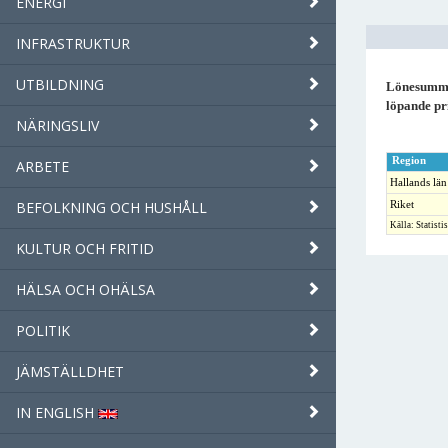
ENERGI
INFRASTRUKTUR
UTBILDNING
Lönesumma 
löpande pr
NÄRINGSLIV
Region
ARBETE
Hallands län
BEFOLKNING OCH HUSHÅLL
Riket
Källa: Statisti
KULTUR OCH FRITID
HÄLSA OCH OHÄLSA
POLITIK
JÄMSTÄLLDHET
IN ENGLISH