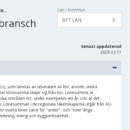
Län / Kommun
ER…
 bransch
BYT LÄN
Senast uppdaterad
2025-12-11
KU), som lämnas av utbetalare av lön, arvode, andra
ppet lönesumma skiljer sig från lön. Lönesumma är
fiska områden etc. under exempelvis ett år. Lön är det
slön. Lönesumman i de regionala räkenskaperna utgår från KU-
ör svarta löner samt för "under"- och "över"åriga
lverkning, energi och byggverksamhet.