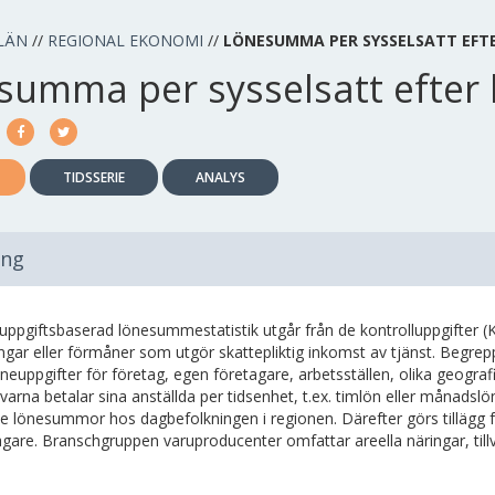
LÄN
//
REGIONAL EKONOMI
//
LÖNESUMMA PER SYSSELSATT EFT
summa per sysselsatt efter
TIDSSERIE
ANALYS
ing
luppgiftsbaserad lönesummestatistik utgår från de kontrolluppgifter (
ingar eller förmåner som utgör skattepliktig inkomst av tjänst. Begre
neuppgifter för företag, egen företagare, arbetsställen, olika geogra
ivarna betalar sina anställda per tidsenhet, t.ex. timlön eller månad
e lönesummor hos dagbefolkningen i regionen. Därefter görs tillägg f
agare. Branschgruppen varuproducenter omfattar areella näringar, til