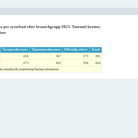
per sysselsatt efter branschgrupp 2023. Tusental kronor,
iser
Varuproducenter
Tjänsteproducenter
Offentlig sektor
Totalt
416
367
373
381
473
462
394
444
ska centralbyrån, bearbetning Pantzare information.