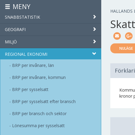
MENY
HALLANDS 
SNABBSTATISTIK
Skatt
GEOGRAFI
MILJÖ
NULÄGE
REGIONAL EKONOMI
BRP per invånare, län
Förklar
BRP per invånare, kommun
BRP per sysselsatt
Kommuna
kronor p
BRP per sysselsatt efter bransch
BRP per bransch och sektor
Lönesumma per sysselsatt