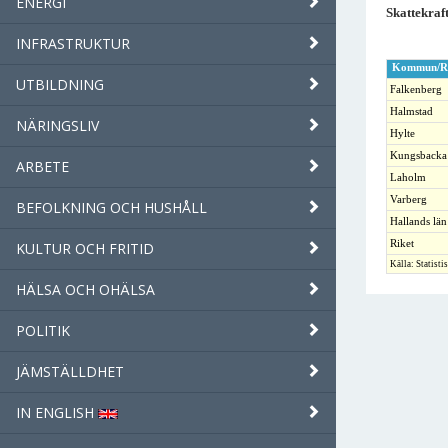
ENERGI
Skattekraf
INFRASTRUKTUR
Kommun/R
UTBILDNING
Falkenberg
Halmstad
NÄRINGSLIV
Hylte
Kungsbacka
ARBETE
Laholm
Varberg
BEFOLKNING OCH HUSHÅLL
Hallands län
Riket
KULTUR OCH FRITID
Källa: Statisti
HÄLSA OCH OHÄLSA
POLITIK
JÄMSTÄLLDHET
IN ENGLISH