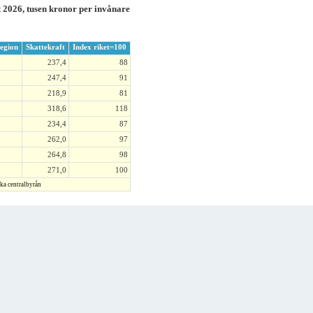
t 2026, tusen kronor per invånare
egion
Skattekraft
Index riket=100
237,4
88
247,4
91
218,9
81
318,6
118
234,4
87
262,0
97
264,8
98
271,0
100
ska centralbyrån