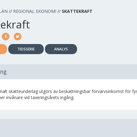
LÄN
//
REGIONAL EKONOMI
//
SKATTEKRAFT
ekraft
TIDSSERIE
ANALYS
ing
lt skatteunderlag utgörs av beskattningsbar förvärvsinkomst för fys
er invånare vid taxeringsårets ingång.