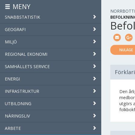
MENY
NORRBOTT
SNABBSTATISTIK
BEFOLKNIN
Befo
GEOGRAFI
MILJÖ
NULÄGE
REGIONAL EKONOMI
SAMHÄLLETS SERVICE
Förklar
ENERGI
INFRASTRUKTUR
Den årli
medborg
UTBILDNING
utgörs 
folkbok
NÄRINGSLIV
ARBETE