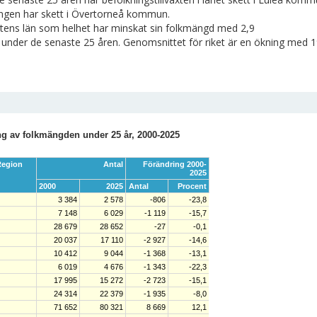
ngen har skett i Övertorneå kommun.
tens län som helhet har minskat sin folkmängd med 2,9
 under de senaste 25 åren. Genomsnittet för riket är en ökning med 1
g av folkmängden under 25 år, 2000-2025
egion
Antal
Förändring 2000-
2025
2000
2025
Antal
Procent
3 384
2 578
-806
-23,8
7 148
6 029
-1 119
-15,7
28 679
28 652
-27
-0,1
20 037
17 110
-2 927
-14,6
10 412
9 044
-1 368
-13,1
6 019
4 676
-1 343
-22,3
17 995
15 272
-2 723
-15,1
24 314
22 379
-1 935
-8,0
71 652
80 321
8 669
12,1