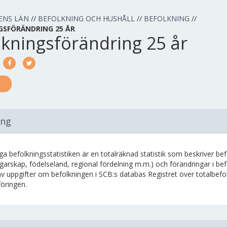
ENS LÄN
//
BEFOLKNING OCH HUSHÅLL
//
BEFOLKNING
//
GSFÖRÄNDRING 25 ÅR
lkningsförändring 25 år
ing
ga befolkningsstatistiken är en totalräknad statistik som beskriver b
arskap, födelseland, regional fördelning m.m.) och förändringar i bef
av uppgifter om befolkningen i SCB:s databas Registret över totalbef
föringen.