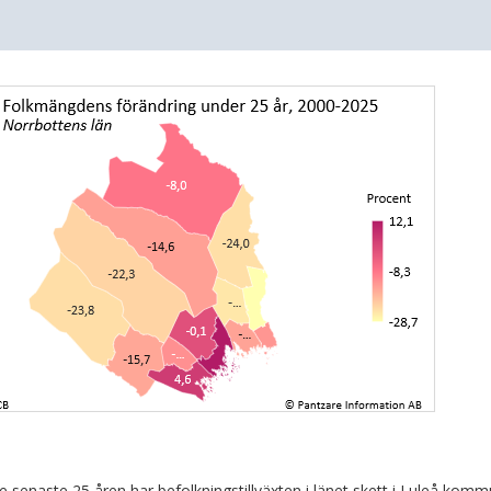
e senaste 25 åren har befolkningstillväxten i länet skett i Luleå kom