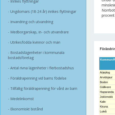
Inrikes flyttningar
minskni
Norrbot
Ungdomars (18-24 år) inrikes flyttningar
procent
Invandring och utvandring
Medborgarskap, in- och utvandrare
Utrikesfödda kvinnor och män
Förändrin
Bostadslägenheter i kommunala
bostadsföretag
Kommun/R
Antal rivna lägenheter i flerbostadshus
Arjeplog
Föräldrapenning vid barns födelse
Arvidsjaur
Boden
Gällivare
Tillfällig föräldrapenning för vård av barn
Haparanda
Jokkmokk
Medelinkomst
Kalix
Kiruna
Ekonomiskt bistånd
Luleå