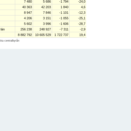
7 480
5 686
-1 794
-24,0
40 363
42 203
1 840
4,6
8 947
7 846
-1 101
-12,3
4 206
3 151
-1 055
-25,1
5 602
3 996
-1 606
-28,7
 län
256 238
248 927
-7 311
-2,9
8 882 792
10 605 529
1 722 737
19,4
iska centralbyrån