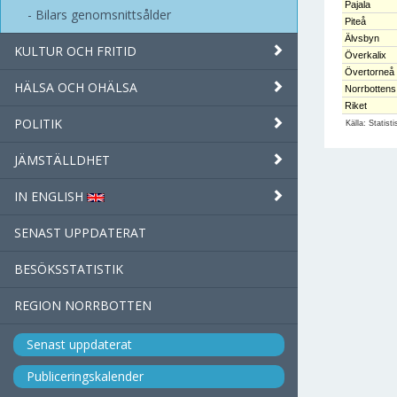
Pajala
Bilars genomsnittsålder
Piteå
Älvsbyn
KULTUR OCH FRITID
Överkalix
Övertorneå
HÄLSA OCH OHÄLSA
Norrbottens
Riket
POLITIK
Källa: Statist
JÄMSTÄLLDHET
IN ENGLISH
SENAST UPPDATERAT
BESÖKSSTATISTIK
REGION NORRBOTTEN
Senast uppdaterat
Publiceringskalender