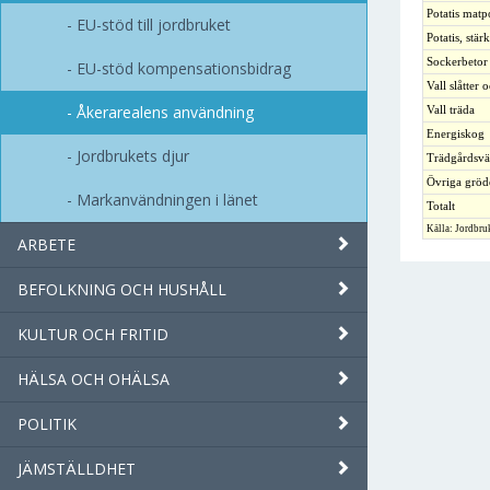
Potatis matpo
EU-stöd till jordbruket
Potatis, stär
Sockerbetor
EU-stöd kompensationsbidrag
Vall slåtter 
Åkerarealens användning
Vall träda
Energiskog
Jordbrukets djur
Trädgårdsvä
Övriga gröd
Markanvändningen i länet
Totalt
Källa: Jordbru
ARBETE
BEFOLKNING OCH HUSHÅLL
KULTUR OCH FRITID
HÄLSA OCH OHÄLSA
POLITIK
JÄMSTÄLLDHET