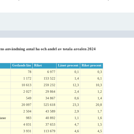
ns användning antal ha och andel av totala arealen 2024
Gotlands län
Riket
Länet procent
Riket procent
78
6 977
0,1
0,3
1 172
153 522
1,4
6,1
10 613
259 232
12,3
10,3
2 027
29 864
2,4
1,2
549
34 867
0,6
1,4
20 097
525 618
23,3
20,8
2 504
43 589
2,9
1,7
xter
983
40 892
1,1
1,6
4 031
37 653
4,7
1,5
3 931
113 679
4,6
4,5