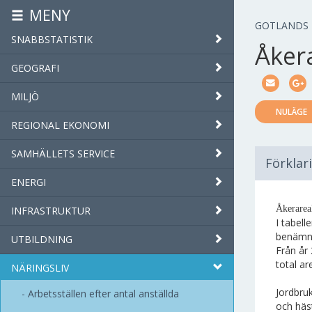
MENY
GOTLANDS
SNABBSTATISTIK
Åker
GEOGRAFI
MILJÖ
NULÄGE
REGIONAL EKONOMI
SAMHÄLLETS SERVICE
Förklar
ENERGI
Åkerareal
INFRASTRUKTUR
I tabel
benämni
UTBILDNING
Från år
total ar
NÄRINGSLIV
Jordbruk
Arbetsställen efter antal anställda
och häst