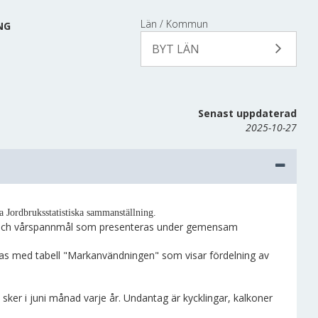
Län / Kommun
NG
BYT LÄN
Senast uppdaterad
2025-10-27
a Jordbruksstatistiska sammanställning.
t- och vårspannmål som presenteras under gemensam
ras med tabell "Markanvändningen" som visar fördelning av
 sker i juni månad varje år. Undantag är kycklingar, kalkoner