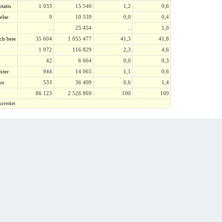
tatis
1 033
15 540
1,2
0,6
kelse
9
10 539
0,0
0,4
..
25 454
..
1,0
och bete
35 604
1 055 477
41,3
41,8
1 972
116 829
2,3
4,6
42
6 664
0,0
0,3
xter
944
14 065
1,1
0,6
or
533
36 409
0,6
1,4
86 123
2 526 869
100
100
ksverket