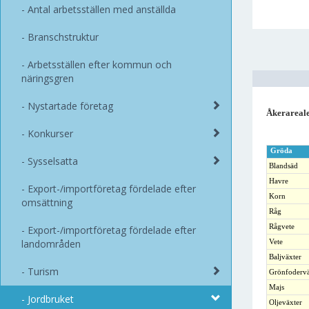
Antal arbetsställen med anställda
Branschstruktur
Arbetsställen efter kommun och
näringsgren
Nystartade företag
Åkerareale
Konkurser
Gröda
Sysselsatta
Blandsäd
Havre
Export-/importföretag fördelade efter
Korn
omsättning
Råg
Rågvete
Export-/importföretag fördelade efter
landområden
Vete
Baljväxter
Turism
Grönfodervä
Majs
Jordbruket
Oljeväxter