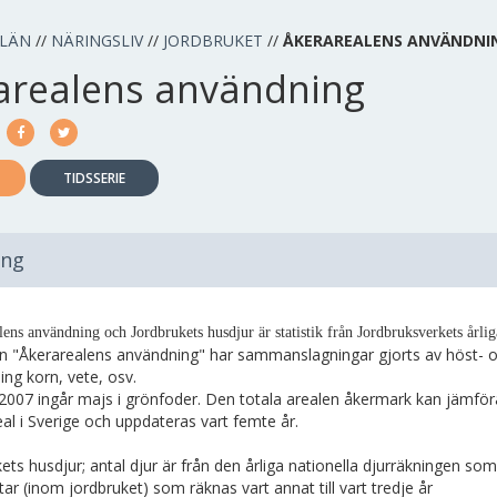
 LÄN
//
NÄRINGSLIV
//
JORDBRUKET
//
ÅKERAREALENS ANVÄNDNI
arealens användning
TIDSSERIE
ing
ens användning och Jordbrukets husdjur är statistik från Jordbruksverkets årlig
len "Åkerarealens användning" har sammanslagningar gjorts av hös
ng korn, vete, osv.
 2007 ingår majs i grönfoder. Den totala arealen åkermark kan jämfö
eal i Sverige och uppdateras vart femte år.
ets husdjur; antal djur är från den årliga nationella djurräkningen som
ar (inom jordbruket) som räknas vart annat till vart tredje år