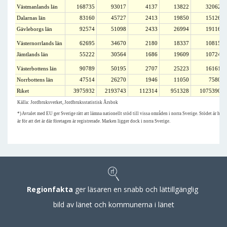
Västmanlands län
168735
93017
4137
13822
32062
Dalarnas län
83160
45727
2413
19850
15126
Gävleborgs län
92574
51098
2433
26994
19116
Västernorrlands län
62695
34670
2180
18337
10815
Jämtlands län
55222
30564
1686
19609
10724
Västerbottens län
90789
50195
2707
25223
16161
Norrbottens län
47514
26270
1946
11050
7580
Riket
3975932
2193743
112314
951328
1075390
Källa: Jordbruksverket, Jordbruksstatistisk Årsbok
*) Avtalet med EU ger Sverige rätt att lämna nationellt stöd till vissa områden i norra Sverige. Stödet är helt f
är för att det är där företagen är registrerade. Marken ligger dock i norra Sverige.
Regionfakta
ger läsaren en snabb och lättillgänglig
bild av länet och kommunerna i länet