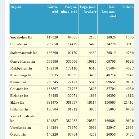
Region
Gårds-
Förgrö-
Unga jord-
Nöt-
Torkstöd
stöd
nings- stöd
brukare
kreaturs-
stöd
Stockholms län
117328
64805
2183
10826
15806
Uppsala län
209658
114429
5429
24278
39157
Södermanlands län
186260
102179
4430
26819
47849
Östergötlands län
333886
333886
10910
69708
96269
Jönköpings län
172110
172110
6510
81404
48259
Kronobergs län
89635
89635
3433
40214
26421
Kalmar län
230245
127421
5545
99651
91613
Gotlands län
138567
76727
3605
37704
40540
Blekinge län
54485
30071
1886
16390
18125
Skåne län
691475
381837
18114
130680
214161
Hallands län
166704
91912
3933
55063
64894
Västra Götalands
län
694387
382982
20559
169801
196019
Värmlands län
144284
79670
3986
32947
29831
Örebro län
146220
80764
4289
20956
34865