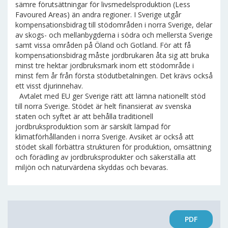
sämre förutsättningar för livsmedelsproduktion (Less
Favoured Areas) än andra regioner. I Sverige utgår
kompensationsbidrag till stödområden i norra Sverige, delar
av skogs- och mellanbygderna i södra och mellersta Sverige
samt vissa områden på Öland och Gotland. För att få
kompensationsbidrag måste jordbrukaren åta sig att bruka
minst tre hektar jordbruksmark inom ett stödområde i
minst fem år från första stödutbetalningen. Det krävs också
ett visst djurinnehav.
Avtalet med EU ger Sverige rätt att lämna nationellt stöd
till norra Sverige. Stödet är helt finansierat av svenska
staten och syftet är att behålla traditionell
jordbruksproduktion som är särskilt lämpad för
klimatförhållanden i norra Sverige. Avsiket är också att
stödet skall förbättra strukturen för produktion, omsättning
och förädling av jordbruksprodukter och säkerställa att
miljön och naturvärdena skyddas och bevaras.
PDF