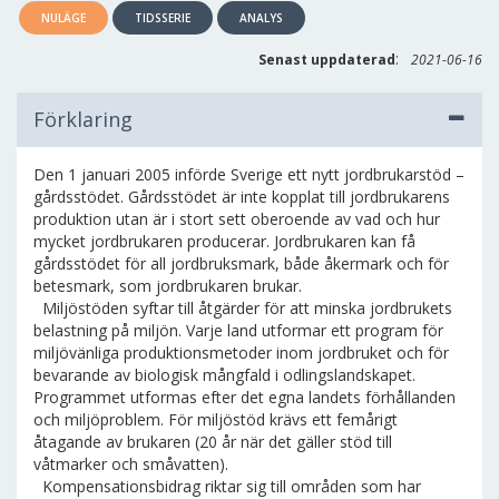
NULÄGE
TIDSSERIE
ANALYS
:
Senast uppdaterad
2021-06-16
Förklaring
Den 1 januari 2005 införde Sverige ett nytt jordbrukarstöd –
gårdsstödet. Gårdsstödet är inte kopplat till jordbrukarens
produktion utan är i stort sett oberoende av vad och hur
mycket jordbrukaren producerar. Jordbrukaren kan få
gårdsstödet för all jordbruksmark, både åkermark och för
betesmark, som jordbrukaren brukar.
Miljöstöden syftar till åtgärder för att minska jordbrukets
belastning på miljön. Varje land utformar ett program för
miljövänliga produktionsmetoder inom jordbruket och för
bevarande av biologisk mångfald i odlingslandskapet.
Programmet utformas efter det egna landets förhållanden
och miljöproblem. För miljöstöd krävs ett femårigt
åtagande av brukaren (20 år när det gäller stöd till
våtmarker och småvatten).
Kompensationsbidrag riktar sig till områden som har